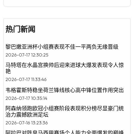
热门新闻
黎巴嫩亚洲杯小组赛表现不佳一平两负无缘晋级
2026-07-17 12:30:25
马特塔在水晶宫换帅后迎来进球大爆发表现令人惊
艳
2026-07-17 11:33:46
韦格霍斯特稳坐荷兰锋线核心高中锋位置作用突出
2026-07-17 10:35:14
阿森纳领跑欧冠小组赛阶段表现积分榜尽显豪门统
治力震撼欧洲足坛
2026-07-16 13:23:36
阿拉巴对阵皇马西甲赛场个人能力全面爆发的巅峰