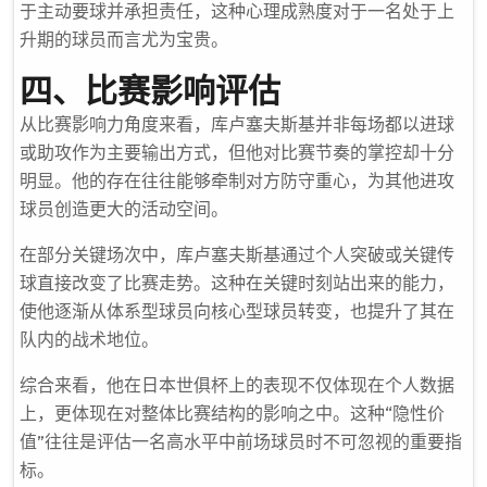
于主动要球并承担责任，这种心理成熟度对于一名处于上
升期的球员而言尤为宝贵。
四、比赛影响评估
从比赛影响力角度来看，库卢塞夫斯基并非每场都以进球
或助攻作为主要输出方式，但他对比赛节奏的掌控却十分
明显。他的存在往往能够牵制对方防守重心，为其他进攻
球员创造更大的活动空间。
在部分关键场次中，库卢塞夫斯基通过个人突破或关键传
球直接改变了比赛走势。这种在关键时刻站出来的能力，
使他逐渐从体系型球员向核心型球员转变，也提升了其在
队内的战术地位。
综合来看，他在日本世俱杯上的表现不仅体现在个人数据
上，更体现在对整体比赛结构的影响之中。这种“隐性价
值”往往是评估一名高水平中前场球员时不可忽视的重要指
标。