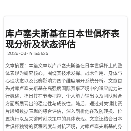
库卢塞夫斯基在日本世俱杯表
现分析及状态评估
2026-03-14 15:51:26
文章摘要：本篇文章以库卢塞夫斯基在日本世俱杯上的整
体表现为研究核心，围绕其技术发挥、战术作用、身体与
心理状态以及比赛影响力四个维度展开系统分析。文章首
先对库卢塞夫斯基在高强度国际赛事环境中的适应能力进
行概述，指出其在节奏把控、个人能力输出以及团队融合
方面所展现出的稳定性与成长性。随后，通过对关键比赛
片段和数据表现的综合评估，深入剖析他在攻防转换、位
置执行以及关键时刻决策中的具体表现。文章还结合日本
世俱杯独特的赛程密度与对抗环境，对库卢塞夫斯基的身