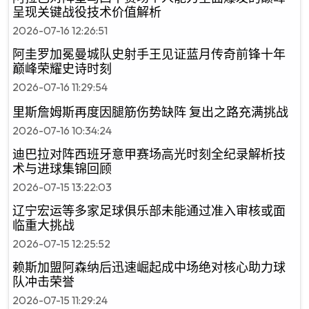
呈现关键战役技术价值解析
2026-07-16 12:26:51
阿圭罗加冕曼城队史射手王见证蓝月传奇前锋十年
巅峰荣耀史诗时刻
2026-07-16 11:29:54
里斯詹姆斯再度因腿筋伤势缺阵 复出之路充满挑战
2026-07-16 10:34:24
迪巴拉对阵西班牙意甲赛场高光时刻全纪录解析技
术与进球集锦回顾
2026-07-15 13:22:03
辽宁宏运等多家足球俱乐部未能通过准入审核或面
临重大挑战
2026-07-15 12:25:52
赖斯加盟阿森纳后迅速崛起成中场绝对核心助力球
队冲击荣誉
2026-07-15 11:29:24