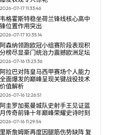
2026-07-17 11:33:46
韦格霍斯特稳坐荷兰锋线核心高中
锋位置作用突出
2026-07-17 10:35:14
阿森纳领跑欧冠小组赛阶段表现积
分榜尽显豪门统治力震撼欧洲足坛
2026-07-16 13:23:36
阿拉巴对阵皇马西甲赛场个人能力
全面爆发的巅峰呈现关键战役技术
价值解析
2026-07-16 12:26:51
阿圭罗加冕曼城队史射手王见证蓝
月传奇前锋十年巅峰荣耀史诗时刻
2026-07-16 11:29:54
里斯詹姆斯再度因腿筋伤势缺阵 复