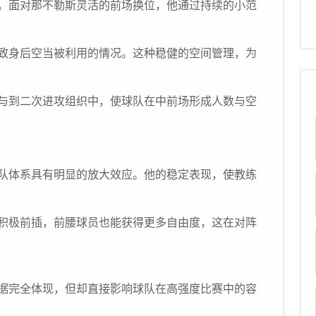
。面对那不勒斯灵活的前场换位，他通过持续的小范
致身后空当被利用的情况。这种稳健的空间管理，为
与到二次进攻组织中，使球队在中前场形成人数与空
队体系具有明显的放大效应。他的稳定表现，使教练
积极前插，前腰球员也能获得更多自由度，这在对阵
据完全体现，但却直接影响球队在高强度比赛中的容