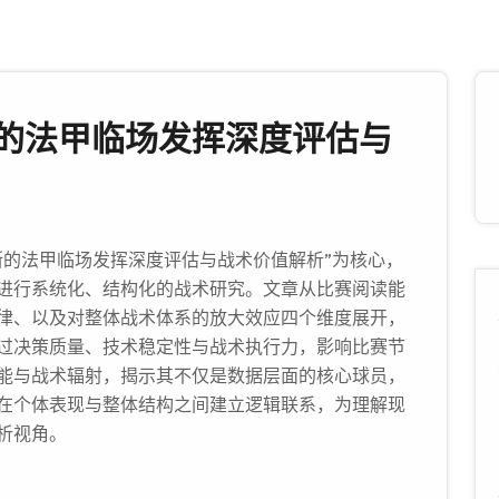
的法甲临场发挥深度评估与
斯的法甲临场发挥深度评估与战术价值解析”为核心，
进行系统化、结构化的战术研究。文章从比赛阅读能
律、以及对整体战术体系的放大效应四个维度展开，
过决策质量、技术稳定性与战术执行力，影响比赛节
能与战术辐射，揭示其不仅是数据层面的核心球员，
在个体表现与整体结构之间建立逻辑联系，为理解现
析视角。