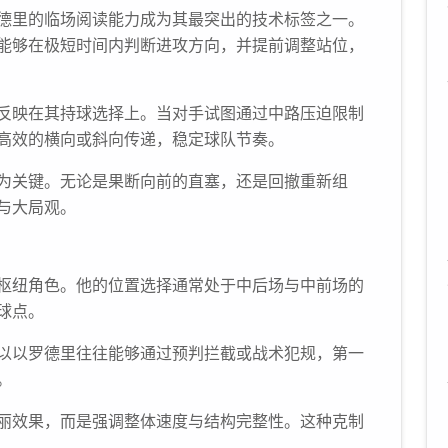
德里的临场阅读能力成为其最突出的技术标签之一。
能够在极短时间内判断进攻方向，并提前调整站位，
反映在其持球选择上。当对手试图通过中路压迫限制
高效的横向或斜向传递，稳定球队节奏。
为关键。无论是果断向前的直塞，还是回撤重新组
与大局观。
枢纽角色。他的位置选择通常处于中后场与中前场的
球点。
以以罗德里往往能够通过预判拦截或战术犯规，第一
。
丽效果，而是强调整体速度与结构完整性。这种克制