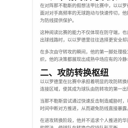
在对阵那不勒斯的假想法甲比赛中，以以罗
面对对手高频率的无球跑动与快速传切，他
为防线提供保护。
这种阅读比赛的能力不仅体现在防守端，也
出球线路时，以以罗德里往往选择更安全却
在多次由守转攻的瞬间，他的第一脚处理极
织，他的决策都展现出成熟中场应有的冷静
二、攻防转换枢纽
以以罗德里在比赛中承担着明显的攻防转换
连接区域，使其成为球队由防转攻的第一出
当那不勒斯尝试通过快速反击制造威胁时，
时间中断对方推进，从而避免防线直接暴露
在进攻转换阶段，他并不追求个人推进的华
的踢法，使球队在转换中保持队形平衡。