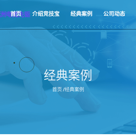
首页
介绍竞技宝
经典案例
公司动态
经典案例
首页
/经典案例