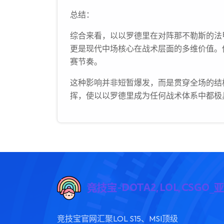
总结：
综合来看，以以罗德里在对阵那不勒斯的法
更是现代中场核心在战术层面的多维价值。
赛节奏。
这种影响并非短暂爆发，而是贯穿全场的结
挥，使以以罗德里成为任何战术体系中都极
竞技宝官网汇聚LOL S15、MSI顶级