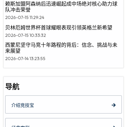
赖斯加盟阿森纳后迅速崛起成中场绝对核心助力球
队冲击荣誉
2026-07-15 11:29:24
贝林厄姆世界杯首球耀眼表现引领英格兰新希望
2026-07-15 10:33:32
西蒙尼坚守马竞十年路程的背后：信念、挑战与未
来展望
2026-07-14 13:23:55
导航
介绍竞技宝