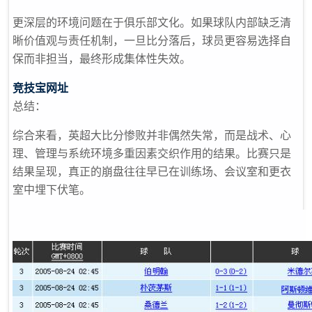
更深层的环境问题在于俱乐部文化。如果球队内部缺乏清
晰价值观与责任机制，一旦比分落后，球员更容易选择自
保而非担当，最终形成集体性失效。
竞技宝网址
总结：
综合来看，英超大比分惨败并非偶然失常，而是战术、心
理、管理与系统环境多重因素交织作用的结果。比赛只是
结果呈现，真正的崩盘往往早已在训练场、会议室和更衣
室中埋下伏笔。