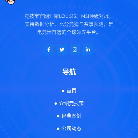
竞技宝官网汇聚LOL S15、MSI顶级对战，
支持数据分析、比分竞猜与赛事预测，是
电竞迷首选的全球领先平台。
导航
首页
介绍竞技宝
经典案例
公司动态