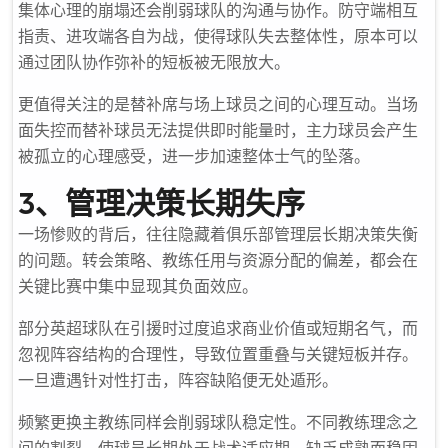
集体心理的崩塌还会削弱球队的沟通与协作。防守端相互
指责、进攻端各自为战，使得球队失去整体性，原本可以
通过团队协作弥补的短板被无限放大。
更值得关注的是替补席与场上球员之间的心理互动。当场
面失控而替补球员无法提供即时能量时，主力球员会产生
被孤立的心理感受，进一步加速整体士气的坠落。
3、管理决策长期失序
一场惨败的背后，往往隐藏着俱乐部管理层长期决策失衡
的问题。转会策略、教练任用与资源分配的偏差，都会在
关键比赛中集中显现其负面效应。
部分英超球队在引援时过度追求商业价值或短期名气，而
忽视阵容结构的合理性，导致位置重叠与关键短板并存。
一旦遭遇针对性打击，阵容缺陷便无处遁形。
频繁更换主教练同样会削弱球队稳定性。不同教练理念之