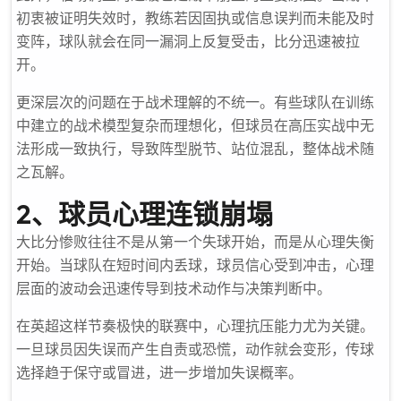
初衷被证明失效时，教练若因固执或信息误判而未能及时
变阵，球队就会在同一漏洞上反复受击，比分迅速被拉
开。
更深层次的问题在于战术理解的不统一。有些球队在训练
中建立的战术模型复杂而理想化，但球员在高压实战中无
法形成一致执行，导致阵型脱节、站位混乱，整体战术随
之瓦解。
2、球员心理连锁崩塌
大比分惨败往往不是从第一个失球开始，而是从心理失衡
开始。当球队在短时间内丢球，球员信心受到冲击，心理
层面的波动会迅速传导到技术动作与决策判断中。
在英超这样节奏极快的联赛中，心理抗压能力尤为关键。
一旦球员因失误而产生自责或恐慌，动作就会变形，传球
选择趋于保守或冒进，进一步增加失误概率。