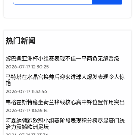
热门新闻
黎巴嫩亚洲杯小组赛表现不佳一平两负无缘晋级
2026-07-17 12:30:25
马特塔在水晶宫换帅后迎来进球大爆发表现令人惊
艳
2026-07-17 11:33:46
韦格霍斯特稳坐荷兰锋线核心高中锋位置作用突出
2026-07-17 10:35:14
阿森纳领跑欧冠小组赛阶段表现积分榜尽显豪门统
治力震撼欧洲足坛