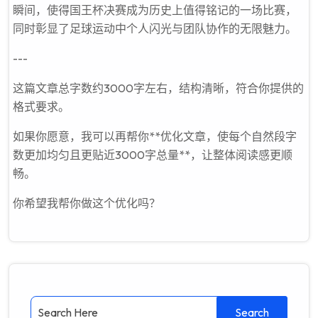
瞬间，使得国王杯决赛成为历史上值得铭记的一场比赛，
同时彰显了足球运动中个人闪光与团队协作的无限魅力。
---
这篇文章总字数约3000字左右，结构清晰，符合你提供的
格式要求。
如果你愿意，我可以再帮你**优化文章，使每个自然段字
数更加均匀且更贴近3000字总量**，让整体阅读感更顺
畅。
你希望我帮你做这个优化吗？