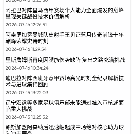
2026-07-16 13:23:36
阿拉巴对阵皇马西甲赛场个人能力全面爆发的巅峰
呈现关键战役技术价值解析
2026-07-16 12:26:51
阿圭罗加冕曼城队史射手王见证蓝月传奇前锋十年
巅峰荣耀史诗时刻
2026-07-16 11:29:54
里斯詹姆斯再度因腿筋伤势缺阵 复出之路充满挑战
2026-07-16 10:34:24
迪巴拉对阵西班牙意甲赛场高光时刻全纪录解析技
术与进球集锦回顾
2026-07-15 13:22:03
辽宁宏运等多家足球俱乐部未能通过准入审核或面
临重大挑战
2026-07-15 12:25:52
赖斯加盟阿森纳后迅速崛起成中场绝对核心助力球
队冲击荣誉