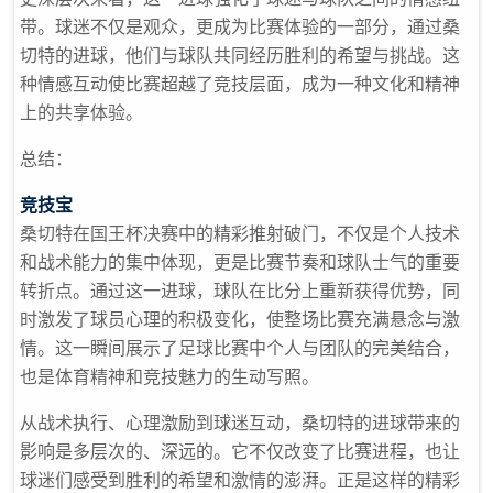
带。球迷不仅是观众，更成为比赛体验的一部分，通过桑
切特的进球，他们与球队共同经历胜利的希望与挑战。这
种情感互动使比赛超越了竞技层面，成为一种文化和精神
上的共享体验。
总结：
竞技宝
桑切特在国王杯决赛中的精彩推射破门，不仅是个人技术
和战术能力的集中体现，更是比赛节奏和球队士气的重要
转折点。通过这一进球，球队在比分上重新获得优势，同
时激发了球员心理的积极变化，使整场比赛充满悬念与激
情。这一瞬间展示了足球比赛中个人与团队的完美结合，
也是体育精神和竞技魅力的生动写照。
从战术执行、心理激励到球迷互动，桑切特的进球带来的
影响是多层次的、深远的。它不仅改变了比赛进程，也让
球迷们感受到胜利的希望和激情的澎湃。正是这样的精彩