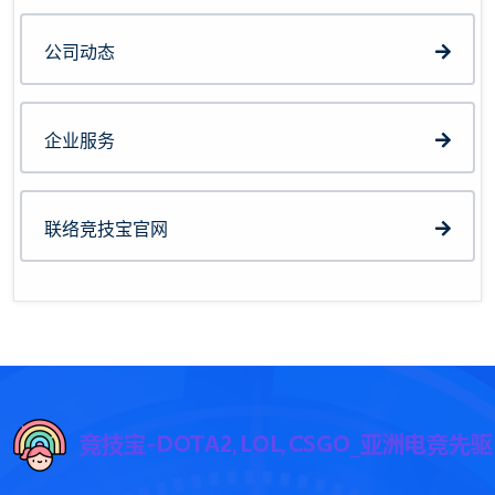
公司动态
企业服务
联络竞技宝官网