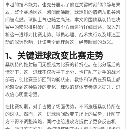
卓越的技术能力，也充分展示了他在关键时刻的冷静与果
敢。整个赛场因这一瞬间而沸腾，球迷们的情绪从低谷瞬
间被点燃，球队士气也随之高涨。本文将围绕桑切特在决
赛中的精彩推射破门，从四个方面进行详细阐述，深入剖
析这一进球对比赛走势、球员心理、战术执行以及球迷互
动的深远影响，让读者全面理解这一经典瞬间的意义。
1、关键进球改变比赛走势
桑切特的推射破门无疑成为比赛的转折点。在比分落后的
情况下，这一进球不仅扳平了比分，也打乱了对手的战术
部署，使比赛重新回到均衡状态。教练和球员在赛场上都
能感受到这种微妙的变化，球队的整体节奏随之提升，进
攻信心明显增强。
在比赛初期，对手占据了场面优势，不断施压桑切特所在
的球队。然而，这一进球瞬间改变了场上的局势，让防守
方不得不调整策略，同时也给进攻方提供了更多反击机