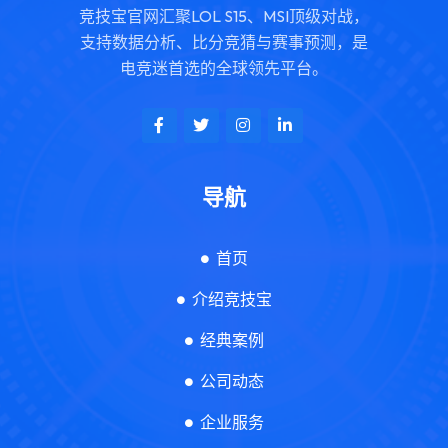
竞技宝官网汇聚LOL S15、MSI顶级对战，
支持数据分析、比分竞猜与赛事预测，是
电竞迷首选的全球领先平台。
导航
首页
介绍竞技宝
经典案例
公司动态
企业服务