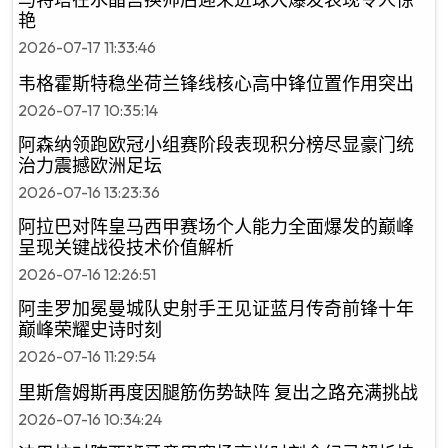
艳
2026-07-17 11:33:46
韦格霍斯特稳坐荷兰锋线核心高中锋位置作用突出
2026-07-17 10:35:14
阿森纳领跑欧冠小组赛阶段表现积分榜尽显豪门统
治力震撼欧洲足坛
2026-07-16 13:23:36
阿拉巴对阵皇马西甲赛场个人能力全面爆发的巅峰
呈现关键战役技术价值解析
2026-07-16 12:26:51
阿圭罗加冕曼城队史射手王见证蓝月传奇前锋十年
巅峰荣耀史诗时刻
2026-07-16 11:29:54
里斯詹姆斯再度因腿筋伤势缺阵 复出之路充满挑战
2026-07-16 10:34:24