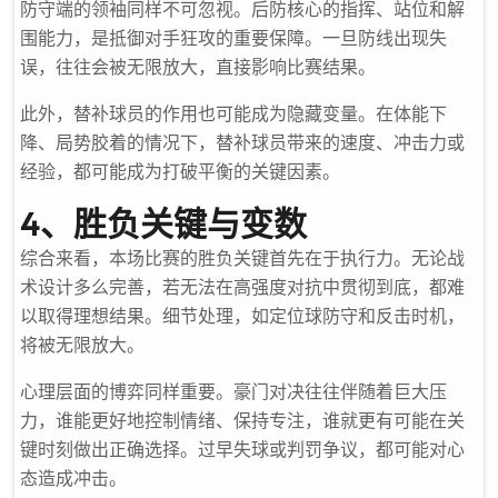
防守端的领袖同样不可忽视。后防核心的指挥、站位和解
围能力，是抵御对手狂攻的重要保障。一旦防线出现失
误，往往会被无限放大，直接影响比赛结果。
此外，替补球员的作用也可能成为隐藏变量。在体能下
降、局势胶着的情况下，替补球员带来的速度、冲击力或
经验，都可能成为打破平衡的关键因素。
4、胜负关键与变数
综合来看，本场比赛的胜负关键首先在于执行力。无论战
术设计多么完善，若无法在高强度对抗中贯彻到底，都难
以取得理想结果。细节处理，如定位球防守和反击时机，
将被无限放大。
心理层面的博弈同样重要。豪门对决往往伴随着巨大压
力，谁能更好地控制情绪、保持专注，谁就更有可能在关
键时刻做出正确选择。过早失球或判罚争议，都可能对心
态造成冲击。