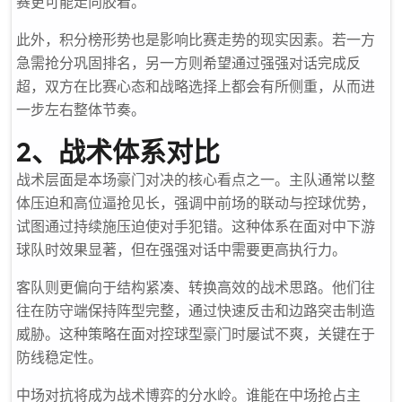
赛更可能走向胶着。
此外，积分榜形势也是影响比赛走势的现实因素。若一方
急需抢分巩固排名，另一方则希望通过强强对话完成反
超，双方在比赛心态和战略选择上都会有所侧重，从而进
一步左右整体节奏。
2、战术体系对比
战术层面是本场豪门对决的核心看点之一。主队通常以整
体压迫和高位逼抢见长，强调中前场的联动与控球优势，
试图通过持续施压迫使对手犯错。这种体系在面对中下游
球队时效果显著，但在强强对话中需要更高执行力。
客队则更偏向于结构紧凑、转换高效的战术思路。他们往
往在防守端保持阵型完整，通过快速反击和边路突击制造
威胁。这种策略在面对控球型豪门时屡试不爽，关键在于
防线稳定性。
中场对抗将成为战术博弈的分水岭。谁能在中场抢占主