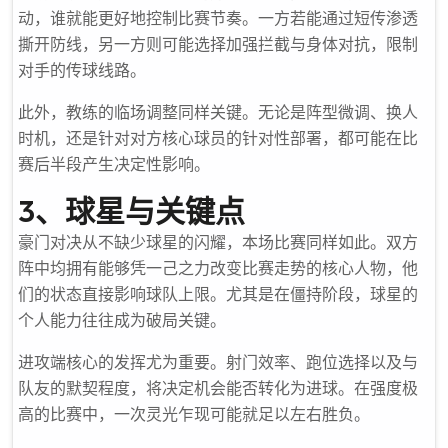
动，谁就能更好地控制比赛节奏。一方若能通过短传渗透
撕开防线，另一方则可能选择加强拦截与身体对抗，限制
对手的传球线路。
此外，教练的临场调整同样关键。无论是阵型微调、换人
时机，还是针对对方核心球员的针对性部署，都可能在比
赛后半段产生决定性影响。
3、球星与关键点
豪门对决从不缺少球星的闪耀，本场比赛同样如此。双方
阵中均拥有能够凭一己之力改变比赛走势的核心人物，他
们的状态直接影响球队上限。尤其是在僵持阶段，球星的
个人能力往往成为破局关键。
进攻端核心的发挥尤为重要。射门效率、跑位选择以及与
队友的默契程度，将决定机会能否转化为进球。在强度极
高的比赛中，一次灵光乍现可能就足以左右胜负。