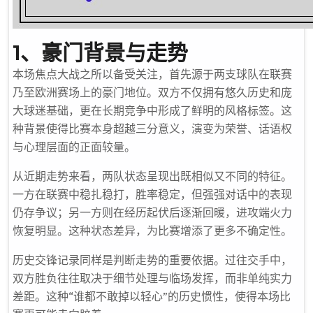
1、豪门背景与走势
本场焦点大战之所以备受关注，首先源于两支球队在联赛
乃至欧洲赛场上的豪门地位。双方不仅拥有悠久历史和庞
大球迷基础，更在长期竞争中形成了鲜明的风格标签。这
种背景使得比赛本身超越三分意义，演变为荣誉、话语权
与心理层面的正面较量。
从近期走势来看，两队状态呈现出既相似又不同的特征。
一方在联赛中稳扎稳打，胜率稳定，但强强对话中的表现
仍存争议；另一方则在经历起伏后逐渐回暖，进攻端火力
恢复明显。这种状态差异，为比赛增添了更多不确定性。
历史交锋记录同样是判断走势的重要依据。过往交手中，
双方胜负往往取决于细节处理与临场发挥，而非单纯实力
差距。这种“谁都不敢掉以轻心”的历史惯性，使得本场比