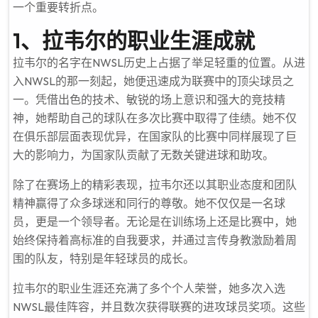
一个重要转折点。
1、拉韦尔的职业生涯成就
拉韦尔的名字在NWSL历史上占据了举足轻重的位置。从进
入NWSL的那一刻起，她便迅速成为联赛中的顶尖球员之
一。凭借出色的技术、敏锐的场上意识和强大的竞技精
神，她帮助自己的球队在多次比赛中取得了佳绩。她不仅
在俱乐部层面表现优异，在国家队的比赛中同样展现了巨
大的影响力，为国家队贡献了无数关键进球和助攻。
除了在赛场上的精彩表现，拉韦尔还以其职业态度和团队
精神赢得了众多球迷和同行的尊敬。她不仅仅是一名球
员，更是一个领导者。无论是在训练场上还是比赛中，她
始终保持着高标准的自我要求，并通过言传身教激励着周
围的队友，特别是年轻球员的成长。
拉韦尔的职业生涯还充满了多个个人荣誉，她多次入选
NWSL最佳阵容，并且数次获得联赛的进攻球员奖项。这些