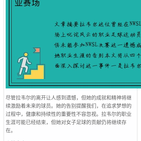
尽管拉韦尔的离开让人感到遗憾，但她的成就和精神将继
续激励着未来的球员。她的告别提醒我们，在追求梦想的
过程中，健康和持续性的重要性不容忽视。拉韦尔的职业
生涯可能已经结束，但她对女子足球的贡献仍将继续存
在。