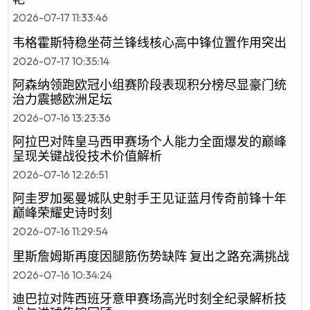
2026-07-17 11:33:46
韦格霍斯特稳坐荷兰锋线核心高中锋位置作用突出
2026-07-17 10:35:14
阿森纳领跑欧冠小组赛阶段表现积分榜尽显豪门统
治力震撼欧洲足坛
2026-07-16 13:23:36
阿拉巴对阵皇马西甲赛场个人能力全面爆发的巅峰
呈现关键战役技术价值解析
2026-07-16 12:26:51
阿圭罗加冕曼城队史射手王见证蓝月传奇前锋十年
巅峰荣耀史诗时刻
2026-07-16 11:29:54
里斯詹姆斯再度因腿筋伤势缺阵 复出之路充满挑战
2026-07-16 10:34:24
迪巴拉对阵西班牙意甲赛场高光时刻全纪录解析技