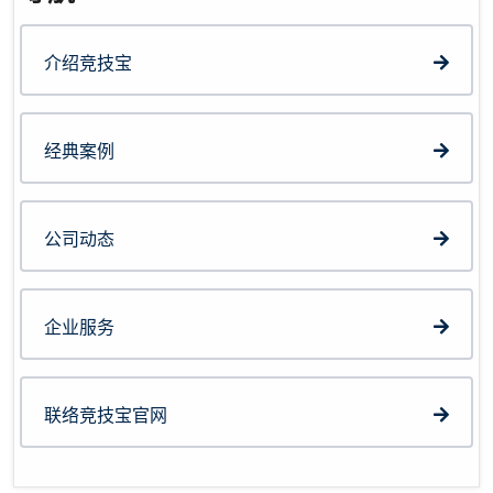
介绍竞技宝
经典案例
公司动态
企业服务
联络竞技宝官网