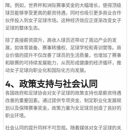
障。例如，世界杯和洲际赛事奖金的大幅增长，使得顶级
球员能够享受更高的薪资待遇，同时也吸引更多商业合作
伙伴投入到女子足球市场。这种经济效应正逐渐改变女子
足球的整体生态。
除了直接薪资提升，高收入球员还带动了周边产业的发
展，如体育装备、赛事转播权、足球学校和青训营等。商
业价值的提升不仅改善了球员的生活质量，也增加了赛事
和联赛的可持续发展能力，从而形成健康的经济循环，推
动女子足球向职业化和国际化方向发展。
4、政策支持与社会认同
各国政府和足球协会对女子足球的政策支持也是薪资待遇
改善的重要因素。通过提供专项资金、制定职业化发展规
划以及保障赛事奖金，政策力量为女足球员创造了良好的
职业环境。
社会认同的提升同样不可忽视。随着媒体对女子足球的关