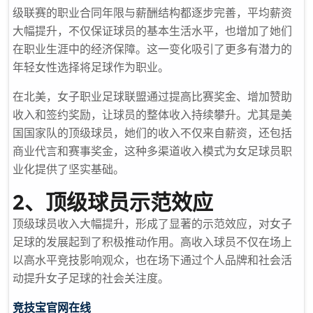
级联赛的职业合同年限与薪酬结构都逐步完善，平均薪资
大幅提升，不仅保证球员的基本生活水平，也增加了她们
在职业生涯中的经济保障。这一变化吸引了更多有潜力的
年轻女性选择将足球作为职业。
在北美，女子职业足球联盟通过提高比赛奖金、增加赞助
收入和签约奖励，让球员的整体收入持续攀升。尤其是美
国国家队的顶级球员，她们的收入不仅来自薪资，还包括
商业代言和赛事奖金，这种多渠道收入模式为女足球员职
业化提供了坚实基础。
2、顶级球员示范效应
顶级球员收入大幅提升，形成了显著的示范效应，对女子
足球的发展起到了积极推动作用。高收入球员不仅在场上
以高水平竞技影响观众，也在场下通过个人品牌和社会活
动提升女子足球的社会关注度。
竞技宝官网在线