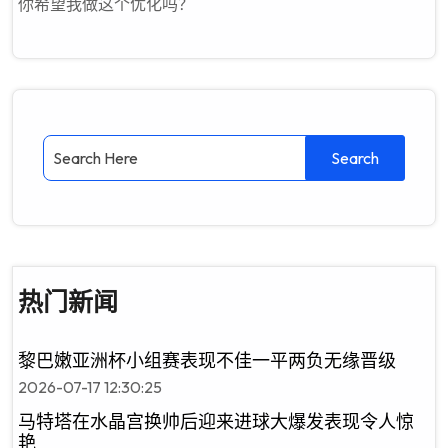
你希望我做这个优化吗？
热门新闻
黎巴嫩亚洲杯小组赛表现不佳一平两负无缘晋级
2026-07-17 12:30:25
马特塔在水晶宫换帅后迎来进球大爆发表现令人惊
艳