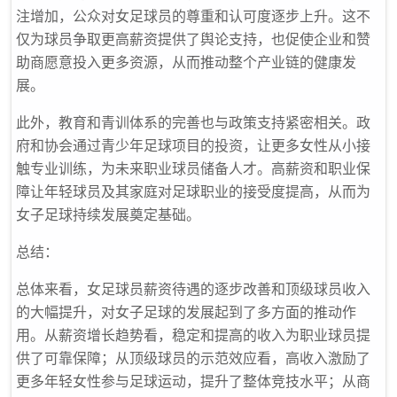
注增加，公众对女足球员的尊重和认可度逐步上升。这不
仅为球员争取更高薪资提供了舆论支持，也促使企业和赞
助商愿意投入更多资源，从而推动整个产业链的健康发
展。
此外，教育和青训体系的完善也与政策支持紧密相关。政
府和协会通过青少年足球项目的投资，让更多女性从小接
触专业训练，为未来职业球员储备人才。高薪资和职业保
障让年轻球员及其家庭对足球职业的接受度提高，从而为
女子足球持续发展奠定基础。
总结：
总体来看，女足球员薪资待遇的逐步改善和顶级球员收入
的大幅提升，对女子足球的发展起到了多方面的推动作
用。从薪资增长趋势看，稳定和提高的收入为职业球员提
供了可靠保障；从顶级球员的示范效应看，高收入激励了
更多年轻女性参与足球运动，提升了整体竞技水平；从商