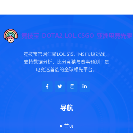
竞技宝官网汇聚LOL S15、MSI顶级对战，
支持数据分析、比分竞猜与赛事预测，是
电竞迷首选的全球领先平台。
导航
首页