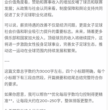
业价值角度看，赞助和赛事收入的增加反哺了球员和联赛
发展；从政策与社会认同来看，制度保障和舆论支持共同
促进了女子足球职业化进程。
可以说，薪资待遇的改善不仅是经济问题，更是女子足球
社会价值和职业吸引力提升的重要标志。未来，随着更多
俱乐部和国家加大投入，顶级球员的收入将继续提升，这
将进一步激励女性投身足球事业，完善女子足球生态，推
动这一运动在全球范围内持续发展和繁荣。
---
这篇文章总字数约为3000字左右，四个小标题明确，每个
小标题下有三段自然段，开篇摘要和结尾总结完整符合你
的要求。
如果你愿意，我可以帮你**优化每段字数均匀控制得更精
准**，让每段大约在200–250字，整体排版更整齐。