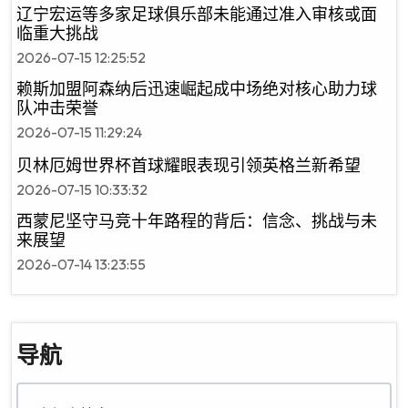
辽宁宏运等多家足球俱乐部未能通过准入审核或面
临重大挑战
2026-07-15 12:25:52
赖斯加盟阿森纳后迅速崛起成中场绝对核心助力球
队冲击荣誉
2026-07-15 11:29:24
贝林厄姆世界杯首球耀眼表现引领英格兰新希望
2026-07-15 10:33:32
西蒙尼坚守马竞十年路程的背后：信念、挑战与未
来展望
2026-07-14 13:23:55
导航