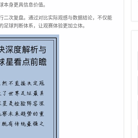
球本身更具信息价值。
行二次复盘。通过对比实际观感与数据结论，不仅能
的足球判断体系，让观赛体验更加立体。