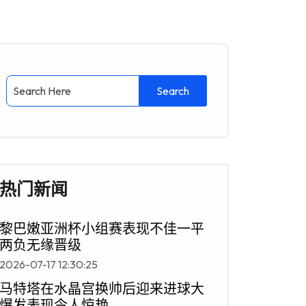
热门新闻
黎巴嫩亚洲杯小组赛表现不佳一平
两负无缘晋级
2026-07-17 12:30:25
马特塔在水晶宫换帅后迎来进球大
爆发表现令人惊艳