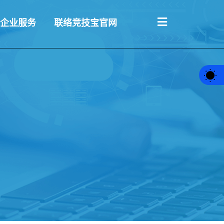
企业服务
联络竞技宝官网