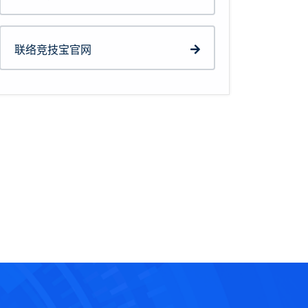
联络竞技宝官网