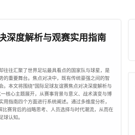
决深度解析与观赛实用指南
却往往汇聚了世界足坛最具看点的国家队与球星，是
势的重要舞台。焦点对决中，既有传统豪强之间的智
会。本文将围绕“国际足球友谊赛焦点对决深度解析与
这一核心主题展开，从赛事背景与意义、战术演变与博
实用指南四个方面进行系统阐述。通过多维度分析，
理解比赛背后的战略思考、人员选择与时代潮流，从而在
足球认知。