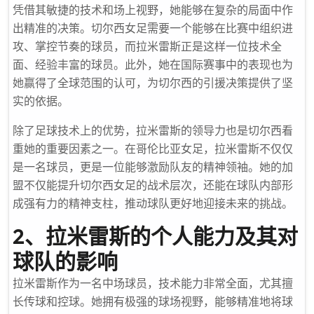
凭借其敏捷的技术和场上视野，她能够在复杂的局面中作
出精准的决策。切尔西女足需要一个能够在比赛中组织进
攻、掌控节奏的球员，而拉米雷斯正是这样一位技术全
面、经验丰富的球员。此外，她在国际赛事中的表现也为
她赢得了全球范围的认可，为切尔西的引援决策提供了坚
实的依据。
除了足球技术上的优势，拉米雷斯的领导力也是切尔西看
重她的重要因素之一。在哥伦比亚女足，拉米雷斯不仅仅
是一名球员，更是一位能够激励队友的精神领袖。她的加
盟不仅能提升切尔西女足的战术层次，还能在球队内部形
成强有力的精神支柱，推动球队更好地迎接未来的挑战。
2、拉米雷斯的个人能力及其对
球队的影响
拉米雷斯作为一名中场球员，技术能力非常全面，尤其擅
长传球和控球。她拥有极强的球场视野，能够精准地将球