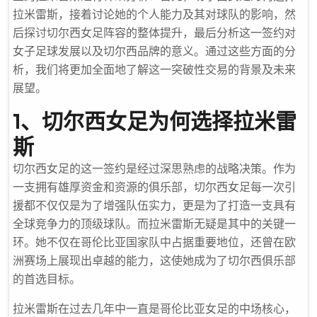
拉米雷斯，接着讨论她的个人能力及其对球队的影响，然
后探讨切尔西女足阵容的整体提升，最后分析这一签约对
女子足球发展以及切尔西品牌的意义。通过这些方面的分
析，我们将更加全面地了解这一突破性交易的背景及未来
展望。
1、切尔西女足为何选择拉米雷
斯
切尔西女足的这一签约是经过深思熟虑的战略决策。作为
一支拥有雄厚资金和资源的俱乐部，切尔西女足每一次引
援都不仅仅是为了增强队伍实力，更是为了打造一支具有
全球竞争力的顶级球队。而拉米雷斯无疑是其中的关键一
环。她不仅在哥伦比亚国家队中占据重要地位，还曾在欧
洲赛场上展现出卓越的能力，这使她成为了切尔西俱乐部
的首选目标。
拉米雷斯在过去几年中一直是哥伦比亚女足的中场核心，