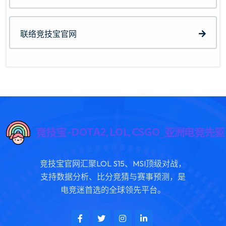
联络竞技宝官网
竞技宝官网汇聚LOL S15、MSI顶级对战，
支持数据分析、比分竞猜与赛事预测，是
电竞迷首选的全球领先平台。