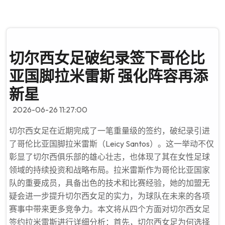
切尔西女足破纪录签下哥伦比
亚国脚拉米雷斯 强化阵容再添
新星
2026-06-26 11:27:00
切尔西女足在近期完成了一笔重量级的签约，破纪录引进
了哥伦比亚国脚拉米雷斯（Leicy Santos）。这一举动不仅
彰显了切尔西俱乐部的雄心壮志，也体现了其在女性足球
领域的持续投资和战略布局。拉米雷斯作为哥伦比亚国家
队的重要成员，具备出色的技术和比赛经验，她的加盟无
疑会进一步提升切尔西女足的实力，为球队在未来的各项
赛事中带来更多竞争力。本文将从四个方面对切尔西女足
签约拉米雷斯进行详细分析：首先，切尔西女足为何选择