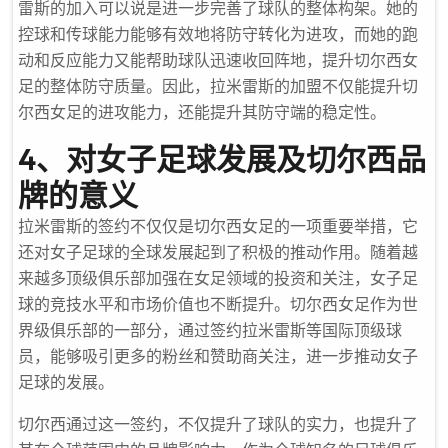
雷斯的加入可以说是进一步完善了球队的整体构架。她的
控球和传球能力能够有效地将防守转化为进攻，而她的跑
动和反应能力又能帮助球队迅速收回阵地，提升切尔西女
足的整体防守质量。因此，拉米雷斯的加盟不仅能提升切
尔西女足的进攻能力，还能提升其防守端的稳定性。
4、对女子足球发展及切尔西品
牌的意义
拉米雷斯的签约不仅仅是切尔西女足的一项重要举措，它
还对女子足球的全球发展起到了积极的推动作用。随着越
来越多顶级俱乐部加强在女足领域的投资和关注，女子足
球的竞技水平和市场价值也不断提升。切尔西女足作为世
界级俱乐部的一部分，通过签约拉米雷斯等国际顶级球
员，能够吸引更多的粉丝和赞助商关注，进一步推动女子
足球的发展。
切尔西通过这一签约，不仅提升了球队的实力，也提升了