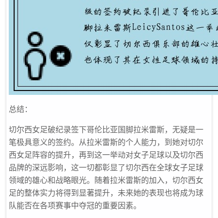
总结：
切尔西女足破纪录签下哥伦比亚国脚拉米雷斯，无疑是一
笔极具意义的签约。从拉米雷斯的个人能力，到她对切尔
西女足阵容的提升，再到这一举动对女子足球以及切尔西
品牌的深远影响，这一切都彰显了切尔西在全球女子足球
领域的雄心和战略眼光。随着拉米雷斯的加入，切尔西女
足的整体实力将得到显著提升，未来她的表现也将成为球
队能否在各项赛事中夺冠的重要因素。