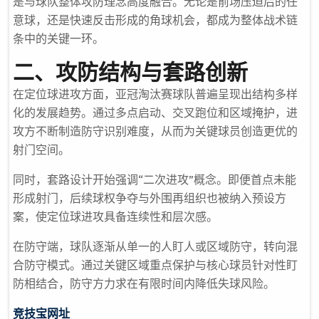
是与球队整体攻防理念高度融合。无论是前场压迫后的任
意球，还是快速反击形成的角球机会，都成为整体战术链
条中的关键一环。
二、攻防结构与套路创新
在定位球进攻方面，亚冠淘汰赛球队普遍呈现出结构多样
化的发展趋势。通过多点启动、交叉跑位和区域掩护，进
攻方不断制造防守识别难度，从而为关键球员创造更优的
射门空间。
同时，套路设计开始强调“二次进攻”概念。即便首点未能
形成射门，后续球权争夺与外围再组织也被纳入预设方
案，使定位球进攻具备连续性和层次感。
在防守端，球队逐渐从单一的人盯人或区域防守，转向混
合防守模式。通过关键区域重点保护与核心球员针对性盯
防相结合，防守方力求在有限时间内降低失球风险。
竞技宝网址