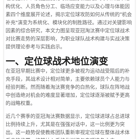
构优化、人员角色分工、临场应变能力以及心理与体能因
素四个维度展开论述，揭示定位球攻防如何从传统的“机会
补充”演变为系统化、模块化的制胜路径。通过对关键影响
因素的综合研究，本文力图呈现亚冠淘汰赛中定位球战术
对比赛走势的深层影响，为职业球队战术构建与实战决策
提供理论参考与实践启示。
一、定位球战术地位演变
在亚冠早期比赛中，定位球更多被视为运动战受阻后的补
充手段，其战术设计相对简单，主要依赖球员个人能力与
经验判断。然而随着淘汰赛竞争的白热化，球队在阵地战
中创造绝对机会的难度显著增加，定位球逐渐被赋予更高
的战略权重。
近几个赛季的亚冠淘汰赛数据显示，定位球进球占总进球
比例持续上升，尤其是在强强对话中，这一比例更为突
出。这一趋势促使教练团队重新审视定位球在整体战术体