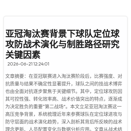
亚冠淘汰赛背景下球队定位球
攻防战术演化与制胜路径研究
关键因素
2026-06-21 12:24:01
文章摘要：在亚冠联赛进入淘汰赛阶段后，比赛强度、对
抗质量与结果不确定性显著提升，球队之间的技战术博弈
也由全面对抗逐步聚焦于关键细节。其中，定位球攻防因
其可控性强、转化效率高、战术价值突出的特点，逐渐成
为决定胜负的重要“第二战场”。本文立足亚冠淘汰赛这一
高压竞争背景，系统梳理近年来参赛球队在定位球进攻与
防守层面的战术演化趋势，深入剖析其背后所反映的战术
理念更新、人员配置变化与数据分析应用。文章从战术结