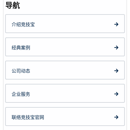
导航
介绍竞技宝
经典案例
公司动态
企业服务
联络竞技宝官网