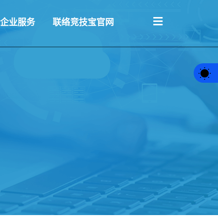
企业服务
联络竞技宝官网