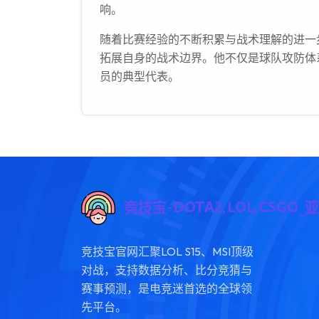
响。
随着比赛经验的不断积累与战术理解的进一
拓展自身的战术边界。他不仅是球队攻防体
员的典型代表。
竞技宝官网汇聚LOL S15、MSI顶级
对战，支持数据分析、比分竞猜与
赛事预测，是电竞迷首选的全球领
先平台。