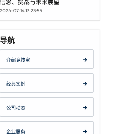
信念、挑战与未来展望
2026-07-14 13:23:55
导航
介绍竞技宝
经典案例
公司动态
企业服务