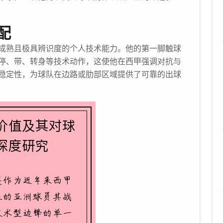
配
成熟且极具辨识度的个人技术能力。他的第一脚触球
停、带、转身等技术动作，这使他在西甲强调对抗与
稳定性，为球队在边路或肋部区域提供了可靠的出球