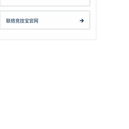
联络竞技宝官网