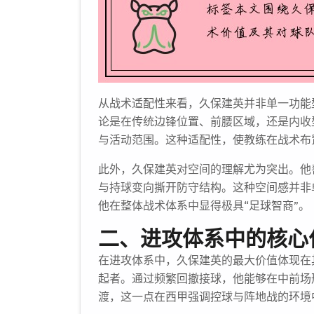
从战术适配性来看，久保建英并非单一功能
论是在传统边锋位置、前腰区域，还是内收
与活动范围。这种适配性，使教练在战术布
此外，久保建英对空间的理解尤为突出。他
与持球变向撕开防守结构。这种空间感并非
他在整体战术体系中显得极具“足球智商”。
二、进攻体系中的核心
在进攻体系中，久保建英的最大价值体现在
起者。通过频繁回撤接球，他能够在中前场
渡，这一点在西甲强调控球与阵地战的环境