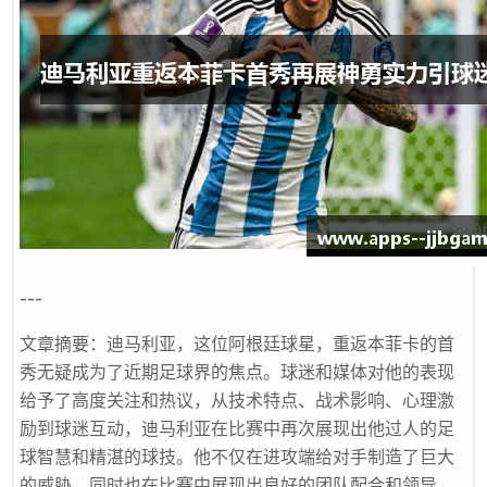
---
文章摘要：迪马利亚，这位阿根廷球星，重返本菲卡的首
秀无疑成为了近期足球界的焦点。球迷和媒体对他的表现
给予了高度关注和热议，从技术特点、战术影响、心理激
励到球迷互动，迪马利亚在比赛中再次展现出他过人的足
球智慧和精湛的球技。他不仅在进攻端给对手制造了巨大
的威胁，同时也在比赛中展现出良好的团队配合和领导