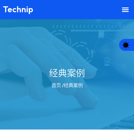
经典案例
首页
/经典案例