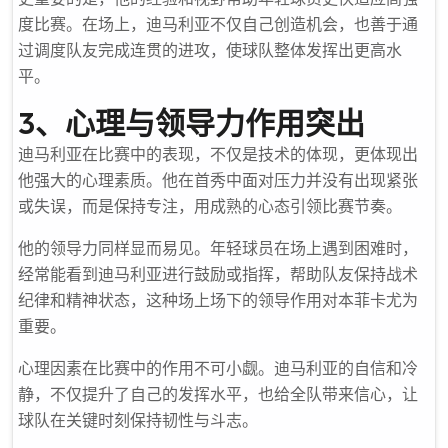
度比赛。在场上，迪马利亚不仅自己创造机会，也善于通
过调度队友完成连贯的进攻，使球队整体发挥出更高水
平。
3、心理与领导力作用突出
迪马利亚在比赛中的表现，不仅是技术的体现，更体现出
他强大的心理素质。他在首秀中面对压力并没有出现紧张
或失误，而是保持专注，用成熟的心态引领比赛节奏。
他的领导力同样显而易见。年轻球员在场上遇到困难时，
经常能看到迪马利亚进行鼓励或指挥，帮助队友保持战术
纪律和精神状态，这种场上场下的领导作用对本菲卡尤为
重要。
心理因素在比赛中的作用不可小觑。迪马利亚的自信和冷
静，不仅提升了自己的发挥水平，也给全队带来信心，让
球队在关键时刻保持韧性与斗志。