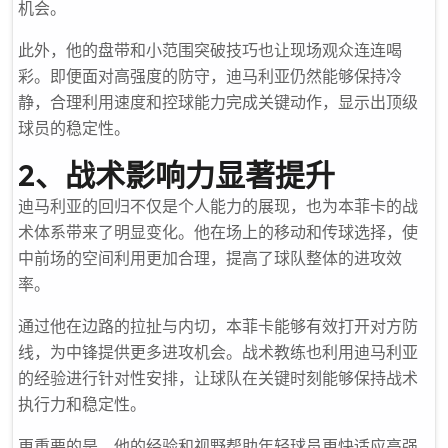
机会。
此外，他的盘带和小范围突破技巧也让现场观众连连喝
彩。即便面对高强度的防守，迪马利亚仍然能够保持冷
静，合理利用速度和控球能力完成关键动作，显示出顶级
球员的稳定性。
2、战术影响力显著提升
迪马利亚的回归不仅是个人能力的展现，也为本菲卡的战
术体系带来了明显变化。他在场上的移动和传球选择，使
中前场的空间利用更加合理，提高了球队整体的进攻效
率。
通过他在边路的拉扯与内切，本菲卡能够有效打开对方防
线，为中锋提供更多进攻机会。战术教练也利用迪马利亚
的经验进行针对性安排，让球队在关键时刻能够保持战术
执行力和稳定性。
更重要的是，他的经验和视野帮助年轻球员更快适应高强