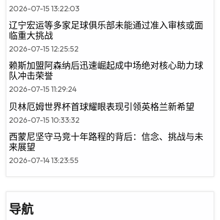
2026-07-15 13:22:03
辽宁宏运等多家足球俱乐部未能通过准入审核或面
临重大挑战
2026-07-15 12:25:52
赖斯加盟阿森纳后迅速崛起成中场绝对核心助力球
队冲击荣誉
2026-07-15 11:29:24
贝林厄姆世界杯首球耀眼表现引领英格兰新希望
2026-07-15 10:33:32
西蒙尼坚守马竞十年路程的背后：信念、挑战与未
来展望
2026-07-14 13:23:55
导航