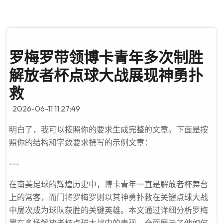
罗梅罗带领博卡青年多次制胜
解放者杯点球大战展现神勇扑
救
2026-06-11 11:27:49
明白了，我可以按照你的要求生成完整的文章。下面是按
照你的结构和字数要求撰写的示例文章：
---
在南美足球的辉煌历史中，博卡青年一直是解放者杯舞台
上的常客，而门将罗梅罗则以其神勇扑救在关键点球大战
中屡次成为球队获胜的关键英雄。本文通过详细分析罗梅