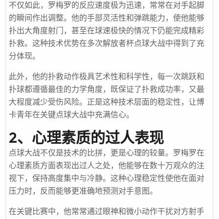
不仅如此，罗梅罗的反应速度极为迅速，常常在对手起脚
的瞬间作出调整。他的手部灵活性和弹跳能力，使他能够
扑出大角度射门，甚至在球速极快的情况下仍能完成精彩
扑救。这种技术优势在多次解放者杯点球大战中得到了充
分体现。
此外，他的扑救动作极具艺术性和科学性，每一次跳跃和
扑球都遵循最佳的力学角度，既保证了扑救成功率，又最
大程度减少受伤风险。正是这种技术层面的稳定性，让博
卡青年在关键点球大战中充满信心。
2、心理素质的过人表现
点球大战不仅是技术的比拼，更是心理的较量。罗梅罗在
心理素质方面表现出过人之处，他能够在数十万观众的注
视下，保持高度集中与冷静。这种心理稳定性使他在面对
压力时，反而能够更准确地预测对手意图。
在关键比赛中，他常常通过眼神和微小动作干扰对方射手