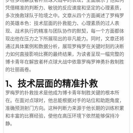
罗在多场解放者杯点球大战中的表现，全面展示了他如何
凭借精准的判断力、敏锐的反应速度和坚定的心理素质，
多次挽救球队于险境之中。文章从四个方面阐述了罗梅罗
的英雄本色：技术层面的扑救能力、心理素质的过人表
现、战术执行的精准与团队协作的默契，每一个方面都体
现出他在压力之下所展现出的非凡能力。同时，文章还将
通过具体案例和数据分析，展现罗梅罗在关键时刻的决断
力如何直接影响比赛的最终结果，为读者呈现一幅完整的
博卡青年在解放者杯点球大战中依靠罗梅罗神勇扑救制胜
的壮丽画卷。
1、技术层面的精准扑救
罗梅罗的扑救技术是他成为博卡青年制胜关键的根本所
在。在面对点球时，他总能根据对手的站位和助跑角度，
准确预测射门方向。这种判断力来源于他长期的训练积累
和丰富的比赛经验，使他在高压环境下依然能够保持冷
静。