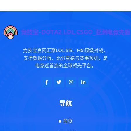
竞技宝官网汇聚LOL S15、MSI顶级对战，
支持数据分析、比分竞猜与赛事预测，是
电竞迷首选的全球领先平台。
导航
首页