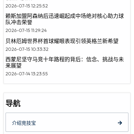
2026-07-15 12:25:52
赖斯加盟阿森纳后迅速崛起成中场绝对核心助力球
队冲击荣誉
2026-07-15 11:29:24
贝林厄姆世界杯首球耀眼表现引领英格兰新希望
2026-07-15 10:33:32
西蒙尼坚守马竞十年路程的背后：信念、挑战与未
来展望
2026-07-14 13:23:55
导航
介绍竞技宝