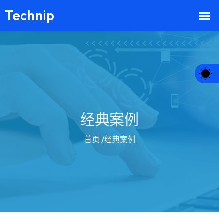
经典案例
首页
/经典案例