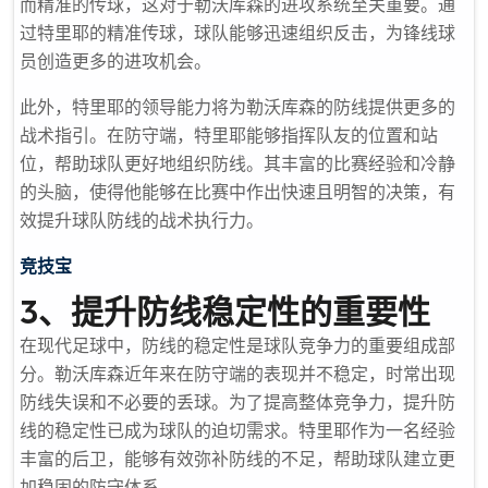
而精准的传球，这对于勒沃库森的进攻系统至关重要。通
过特里耶的精准传球，球队能够迅速组织反击，为锋线球
员创造更多的进攻机会。
此外，特里耶的领导能力将为勒沃库森的防线提供更多的
战术指引。在防守端，特里耶能够指挥队友的位置和站
位，帮助球队更好地组织防线。其丰富的比赛经验和冷静
的头脑，使得他能够在比赛中作出快速且明智的决策，有
效提升球队防线的战术执行力。
竞技宝
3、提升防线稳定性的重要性
在现代足球中，防线的稳定性是球队竞争力的重要组成部
分。勒沃库森近年来在防守端的表现并不稳定，时常出现
防线失误和不必要的丢球。为了提高整体竞争力，提升防
线的稳定性已成为球队的迫切需求。特里耶作为一名经验
丰富的后卫，能够有效弥补防线的不足，帮助球队建立更
加稳固的防守体系。