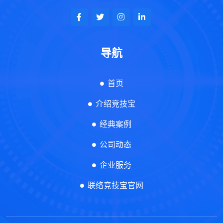
导航
首页
介绍竞技宝
经典案例
公司动态
企业服务
联络竞技宝官网