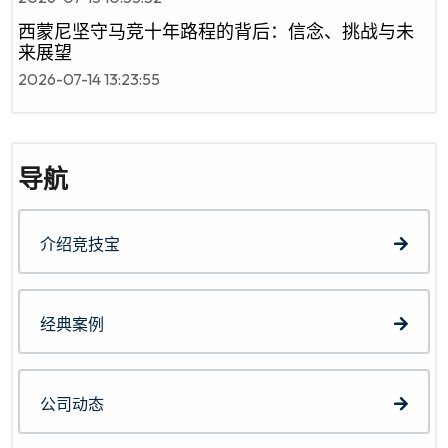
西蒙尼坚守马竞十年路程的背后：信念、挑战与未
来展望
2026-07-14 13:23:55
导航
介绍竞技宝
经典案例
公司动态