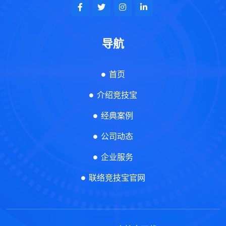
导航
首页
介绍竞技宝
经典案例
公司动态
企业服务
联络竞技宝官网