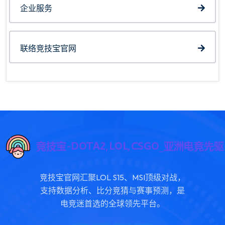
企业服务
联络竞技宝官网
竞技宝官网汇聚LOL S15、MSI顶级对战，
支持数据分析、比分竞猜与赛事预测，是
电竞迷首选的全球领先平台。