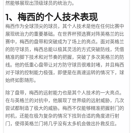
然能够展现出顶级球员的统治力。
1、梅西的个人技术表现
梅西作为全球顶尖的球员，其个人技术是他在任何比赛中
展现统治力的重要基础。在世界杯预选赛对阵英格兰的比
赛中，梅西的盘带和突破成为了场上的亮点。面对英格兰
的防守球员，梅西总能以极其灵活的方式突破防线，凭借
精准的脚下技术和对节奏的把握，突破了多次英格兰的防
线。他的低重心盘带让对方防守球员很难封堵，并且梅西
对于球的控制能力极强，即便是在高速运转的情况下，球
始终如影随形。
除了盘带，梅西的远射能力也是其个人技术的一大亮点。
在与英格兰的对抗中，他展现了世界级的远射威胁，几次
尝试都制造了极大的威胁。梅西不仅能够精准把握射门的
时机，还能在极为复杂的情况下找到合适的角度进行射
门，使得英格兰门将几乎没有太多机会做出扑救反应。