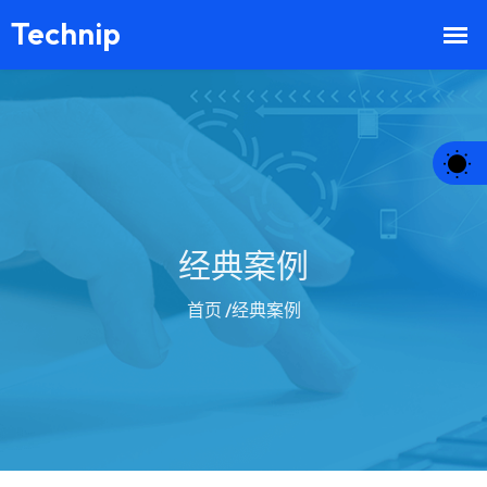
经典案例
首页
/经典案例