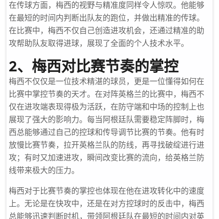
在传球方面，梅西的视野与精准度同样令人惊叹。他能够
在最短的时间内判断出队友的跑位，并做出精准的传球。
在比赛中，梅西不仅自己创造进攻机会，还通过精准的助
攻帮助队友取得进球，展现了全面的个人技术水平。
2、梅西对比赛节奏的掌控
梅西不仅仅是一位技术精湛的球员，更是一位懂得如何在
比赛中掌控节奏的天才。在对阵英格兰的比赛中，梅西不
仅在进攻端表现得极为活跃，在防守端和中场的控制上也
展现了强大的影响力。每当阿根廷队需要稳定阵脚时，梅
西总能够通过自己的控球和传导调节比赛的节奏。他有时
放慢比赛节奏，拉开英格兰队的防线，再寻找破绽进行进
攻；有时又加速进攻，瞬间改变比赛的流向，给英格兰防
线带来极大的压力。
梅西对于比赛节奏的掌控也体现在他在进攻转化中的速度
上。无论是在快攻中，还是在对方控球时的反击中，梅西
总能够迅速判断时机，带领阿根廷队在最短的时间内对英