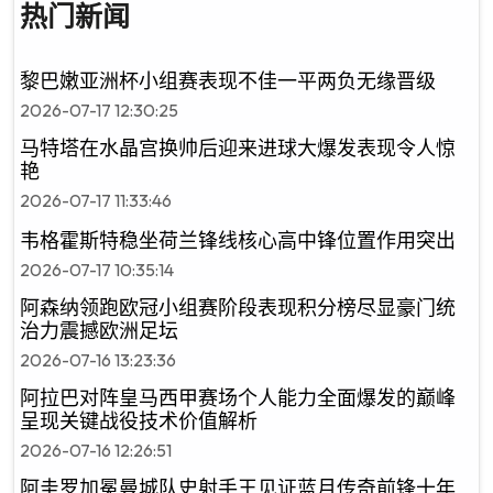
热门新闻
黎巴嫩亚洲杯小组赛表现不佳一平两负无缘晋级
2026-07-17 12:30:25
马特塔在水晶宫换帅后迎来进球大爆发表现令人惊
艳
2026-07-17 11:33:46
韦格霍斯特稳坐荷兰锋线核心高中锋位置作用突出
2026-07-17 10:35:14
阿森纳领跑欧冠小组赛阶段表现积分榜尽显豪门统
治力震撼欧洲足坛
2026-07-16 13:23:36
阿拉巴对阵皇马西甲赛场个人能力全面爆发的巅峰
呈现关键战役技术价值解析
2026-07-16 12:26:51
阿圭罗加冕曼城队史射手王见证蓝月传奇前锋十年