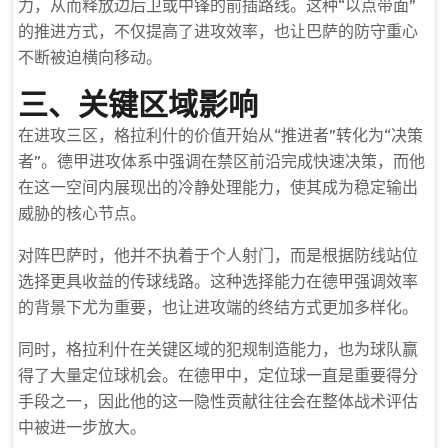
力，从而释放边后卫或中锋的前插路线。这种“以点带面”
的推进方式，不仅提高了进攻效率，也让巴萨的防守重心
不断被迫横向移动。
三、关键区域影响
在进攻三区，格拉利什的价值开始从“推进者”转化为“决策
者”。德甲进攻体系中强调在禁区前沿完成快速决策，而他
在这一空间内展现出的冷静处理能力，使其成为稳定输出
威胁的核心节点。
对阵巴萨时，他并不执着于个人射门，而是根据防线站位
选择更具收益的传球线路。这种选择能力在德甲强调效率
的背景下尤为重要，也让进攻端的终结方式更加多样化。
同时，格拉利什在关键区域的犯规制造能力，也为球队赢
得了大量定位球机会。在德甲中，定位球一直是重要得分
手段之一，因此他的这一隐性贡献往往会在整体战术评估
中被进一步放大。