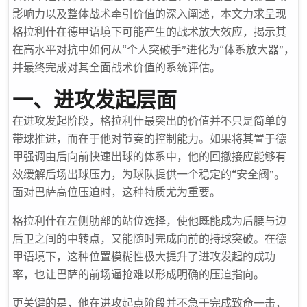
影响力以及整体战术牵引价值的深入阐述，本文力求呈现
格拉利什在德甲语境下可能产生的战术放大效应，揭示其
在高水平对抗中如何从“个人突破手”进化为“体系放大器”，
并最终完成对其全面战术价值的系统评估。
一、进攻发起层面
在进攻发起阶段，格拉利什最突出的价值并不只是简单的
带球推进，而在于他对节奏的控制能力。如果将其置于德
甲强调由后向前快速出球的体系中，他的回撤接应能够有
效缓解后场出球压力，为球队提供一个稳定的“安全阀”。
面对巴萨高位压迫时，这种特质尤为重要。
格拉利什在左侧肋部的站位选择，使他既能成为后腰与边
后卫之间的中转点，又能随时完成向前的持球突破。在德
甲语境下，这种位置模糊性极大提升了进攻发起的成功
率，也让巴萨的前场逼抢难以形成明确的压迫指向。
更关键的是，他在进攻起点阶段并不急于完成致命一击，