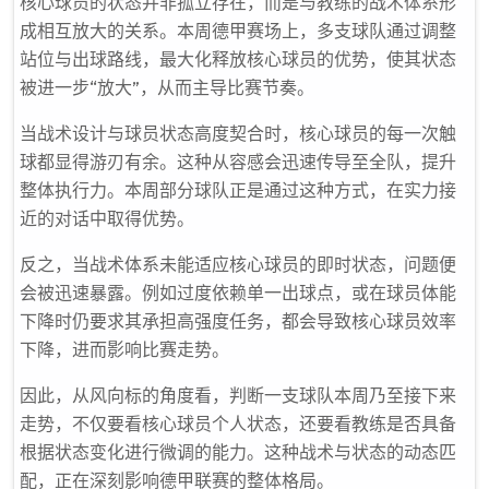
核心球员的状态并非孤立存在，而是与教练的战术体系形
成相互放大的关系。本周德甲赛场上，多支球队通过调整
站位与出球路线，最大化释放核心球员的优势，使其状态
被进一步“放大”，从而主导比赛节奏。
当战术设计与球员状态高度契合时，核心球员的每一次触
球都显得游刃有余。这种从容感会迅速传导至全队，提升
整体执行力。本周部分球队正是通过这种方式，在实力接
近的对话中取得优势。
反之，当战术体系未能适应核心球员的即时状态，问题便
会被迅速暴露。例如过度依赖单一出球点，或在球员体能
下降时仍要求其承担高强度任务，都会导致核心球员效率
下降，进而影响比赛走势。
因此，从风向标的角度看，判断一支球队本周乃至接下来
走势，不仅要看核心球员个人状态，还要看教练是否具备
根据状态变化进行微调的能力。这种战术与状态的动态匹
配，正在深刻影响德甲联赛的整体格局。