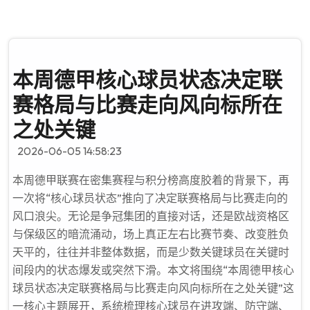
本周德甲核心球员状态决定联
赛格局与比赛走向风向标所在
之处关键
2026-06-05 14:58:23
本周德甲联赛在密集赛程与积分榜高度胶着的背景下，再
一次将“核心球员状态”推向了决定联赛格局与比赛走向的
风口浪尖。无论是争冠集团的直接对话，还是欧战资格区
与保级区的暗流涌动，场上真正左右比赛节奏、改变胜负
天平的，往往并非整体数据，而是少数关键球员在关键时
间段内的状态爆发或突然下滑。本文将围绕“本周德甲核心
球员状态决定联赛格局与比赛走向风向标所在之处关键”这
一核心主题展开，系统梳理核心球员在进攻端、防守端、