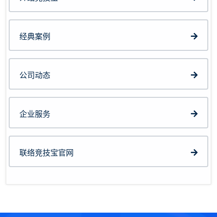
经典案例
公司动态
企业服务
联络竞技宝官网