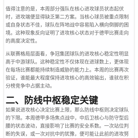
值得注意的是，本周部分强队在核心进攻球员状态起伏
时，进攻端便显得缺乏第二方案。当核心球员被重点限制
或自身状态不佳，球队在阵地战中容易陷入横向倒脚的困
境。这种现象反向证明了进攻核心状态对于德甲比赛走向
的高度决定性。
从联赛格局层面看，争冠集团球队的进攻核心稳定性明显
高于中游球队。这种稳定性不仅体现在进球数上，更体现
在每场比赛都能持续制造威胁的能力上。本周的比赛再次
验证，谁能最大程度保持进攻核心的高效输出，谁就在积
分榜竞争中占据主动。
二、防线中枢稳定关键
如果说进攻核心决定比赛上限，那么防线中枢则决定球队
的下限。本周德甲多场焦点战中，中后卫核心与防守型后
腰的状态波动，直接影响了比赛的安全系数。一次站位判
断的失误，或一次对抗中的犹豫，便可能让此前的进攻努