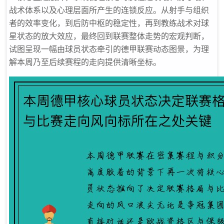
战术体系以及心理层面所产生的连锁反应。从射手与组织
者的效率变化，到后防中枢的稳定性，再到教练战术对球
星状态的放大效应，最终回到联赛整体走势的宏观判断，
试图呈现一幅由球员状态牵引的德甲联赛动态图景，为理
解本周乃至后续赛程的走向提供清晰坐标。