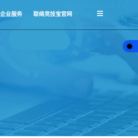
企业服务
联络竞技宝官网