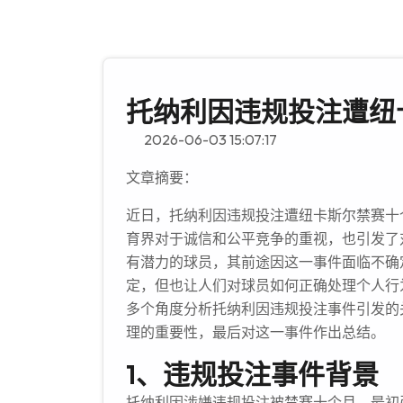
托纳利因违规投注遭纽
2026-06-03 15:07:17
文章摘要：
近日，托纳利因违规投注遭纽卡斯尔禁赛十
育界对于诚信和公平竞争的重视，也引发了
有潜力的球员，其前途因这一事件面临不确
定，但也让人们对球员如何正确处理个人行
多个角度分析托纳利因违规投注事件引发的
理的重要性，最后对这一事件作出总结。
1、违规投注事件背景
托纳利因涉嫌违规投注被禁赛十个月，最初