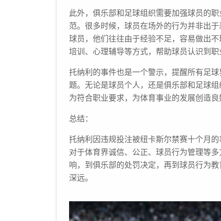
此外，俱乐部和足球组织需要加强球员的职
范。很多时候，球员在场外的行为并非出于
球员，他们往往由于经验不足，容易做出不
培训、心理辅导等方式，帮助球员认识到职
托纳利的事件也是一个警示，提醒所有足球
题。无论是球员个人，还是俱乐部和足球组
为符合职业要求，为体育事业的发展创造良
总结：
托纳利因违规投注被纽卡斯尔禁赛十个月的
对于体育界诚信、公正、球员行为管理等多
响，到俱乐部的处罚决定，再到球员行为教
深远。