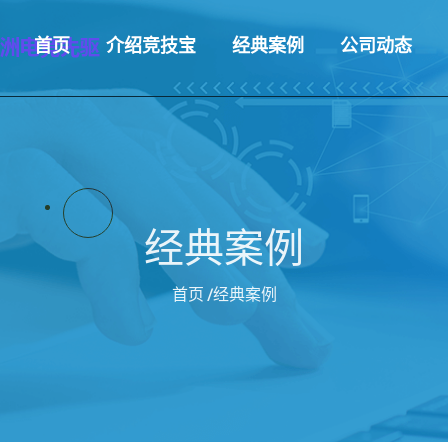
首页
介绍竞技宝
经典案例
公司动态
经典案例
首页
/经典案例