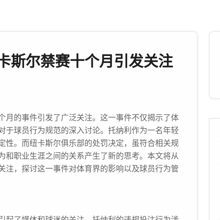
卡斯尔禁赛十个月引发关注
个月的事件引发了广泛关注。这一事件不仅揭示了体
对于球员行为规范的深入讨论。托纳利作为一名年轻
定性。而纽卡斯尔俱乐部的处罚决定，虽符合相关规
为和职业生涯之间的关系产生了新的思考。本文将从
关注，探讨这一事件对体育界的影响以及球员行为管
引起了媒体和球迷的关注。托纳利的违规投注行为涉