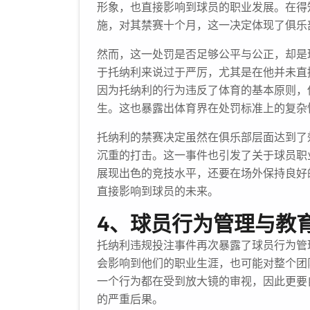
形象，也直接影响到球员的职业发展。在得
施，对其禁赛十个月，这一决定体现了俱乐
然而，这一处罚是否足够公平与公正，却是
于托纳利来说过于严厉，尤其是在他并未直
因为托纳利的行为违反了体育的基本原则，
生。这也暴露出体育界在处罚标准上的复杂
托纳利的禁赛决定虽然在俱乐部层面达到了
沉重的打击。这一事件也引发了关于球员职
展现出色的竞技水平，还要在场外保持良好
直接影响到球员的未来。
4、球员行为管理与教
托纳利违规投注事件再次暴露了球员行为管
会影响到他们的职业生涯，也可能对整个团
一个行为都在受到放大镜的审视，因此更要
的严重后果。