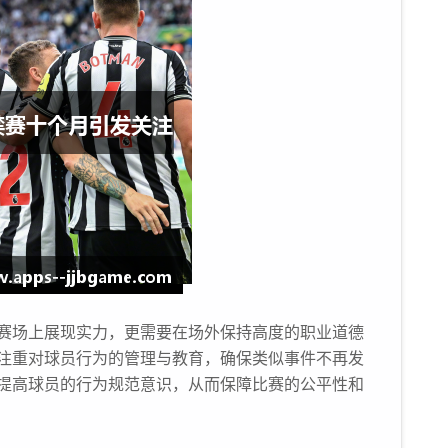
赛场上展现实力，更需要在场外保持高度的职业道德
注重对球员行为的管理与教育，确保类似事件不再发
提高球员的行为规范意识，从而保障比赛的公平性和