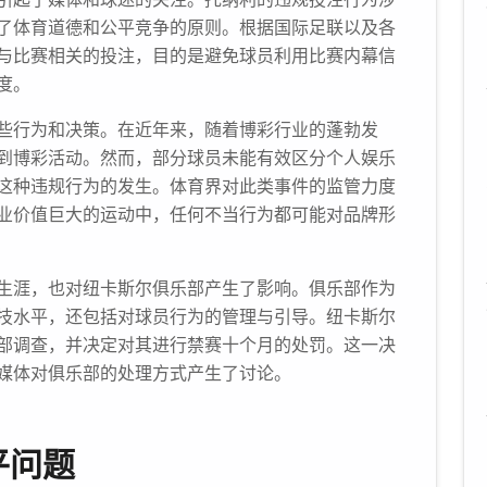
了体育道德和公平竞争的原则。根据国际足联以及各
与比赛相关的投注，目的是避免球员利用比赛内幕信
度。
些行为和决策。在近年来，随着博彩行业的蓬勃发
到博彩活动。然而，部分球员未能有效区分个人娱乐
这种违规行为的发生。体育界对此类事件的监管力度
业价值巨大的运动中，任何不当行为都可能对品牌形
生涯，也对纽卡斯尔俱乐部产生了影响。俱乐部作为
技水平，还包括对球员行为的管理与引导。纽卡斯尔
部调查，并决定对其进行禁赛十个月的处罚。这一决
媒体对俱乐部的处理方式产生了讨论。
平问题