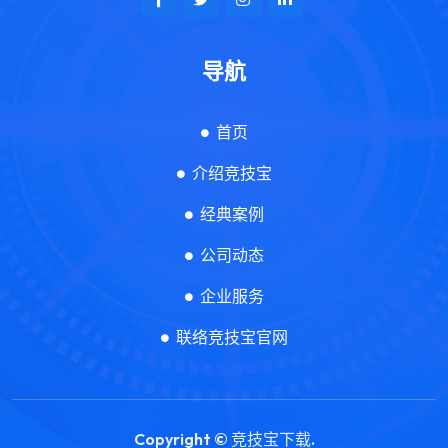
导航
首页
介绍竞技宝
经典案例
公司动态
企业服务
联络竞技宝官网
Copyright ©
竞技宝下载
.