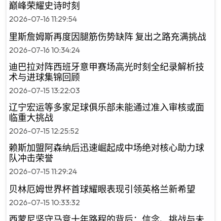
巅峰荣耀史诗时刻
2026-07-16 11:29:54
里斯詹姆斯再度因腿筋伤势缺阵 复出之路充满挑战
2026-07-16 10:34:24
迪巴拉对阵西班牙意甲赛场高光时刻全纪录解析技
术与进球集锦回顾
2026-07-15 13:22:03
辽宁宏运等多家足球俱乐部未能通过准入审核或面
临重大挑战
2026-07-15 12:25:52
赖斯加盟阿森纳后迅速崛起成中场绝对核心助力球
队冲击荣誉
2026-07-15 11:29:24
贝林厄姆世界杯首球耀眼表现引领英格兰新希望
2026-07-15 10:33:32
西蒙尼坚守马竞十年路程的背后：信念、挑战与未