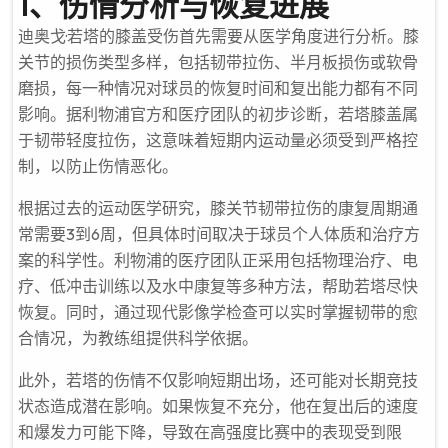
1、伤情分析与恢复进展
迪奥戈·若塔的膝盖受伤首先需要从医学角度进行分析。膝
关节的损伤类型多样，包括韧带拉伤、半月板损伤或软骨
磨损，每一种情况对球员的恢复时间和复出能力都有不同
影响。据利物浦官方和医疗团队的初步诊断，若塔膝盖属
于韧带轻度拉伤，这意味着短期内运动量必须受到严格控
制，以防止伤情恶化。
根据过去的运动医学研究，膝关节韧带拉伤的康复周期通
常需要3到6周，但具体时间取决于球员个人体质和治疗方
案的科学性。利物浦的医疗团队正采用包括物理治疗、电
疗、低冲击训练以及水中康复等多种方法，帮助若塔尽快
恢复。同时，通过现代影像学检查可以实时掌握韧带的愈
合情况，为教练组提供科学依据。
此外，若塔的伤情不仅影响短期出场，还可能对长期竞技
状态造成潜在影响。如果恢复不充分，他在复出后的速度
和爆发力可能下降，导致在高强度比赛中的表现受到限