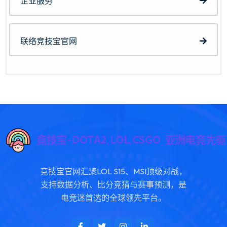
企业服务
联络竞技宝官网
竞技宝官网汇聚LOL S15、MSI顶级对战，
支持数据分析、比分竞猜与赛事预测，是
电竞迷首选的全球领先平台。