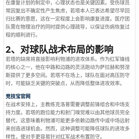
在康复计划的制定中，心理状态也是关键因素。受伤球员
常因复出不确定性产生焦虑，若塔本人已表达希望尽早回
归比赛的意愿，这在一定程度上会影响康复进度。医疗团
队需在物理治疗的同时提供心理疏导，以保证伤病恢复过
程的顺利进行。
2、对球队战术布局的影响
若塔的缺席将直接影响利物浦的进攻体系。作为红军锋线
的核心之一，他在中路和边路的灵活跑动为萨拉赫和努涅
斯提供了更多空间。若塔不在场上，球队在面对高压防守
时，可能缺乏关键的突破点，从而降低整体进攻效率。
竞技宝官网
在战术安排上，主教练克洛普需要调整前锋组合和中场支
持力度。若塔的跑位能力和射门嗅觉难以由其他球员完全
替代，这意味着利物浦可能更多依赖边路传中或中场远射
来创造进球机会。然而，这种调整可能降低球队的进攻多
样性，使对手更容易针对红军战术布置防守。