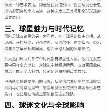
像是一种艺术表达。即便是在友谊赛中，巴西球员也会追
求精彩配合和个人表演，这种态度正是其吸引全球球迷的
重要原因。
三、球星魅力与时代记忆
国际足球友谊赛的另一大看点，在于球星的集中亮相。从
贝利、马拉多纳，到齐达内、罗纳尔多，再到梅西、C罗，
这些名字早已超越国界，成为全球共同的足球记忆。
八大热门球队几乎每个时代都有标志性人物，他们在友谊
赛中同样全力以赴，为球迷奉献经典瞬间。友谊赛因此成
为球星展示个人魅力、传承足球精神的重要舞台。
巴西队更是球星辈出的代表，从罗纳尔迪尼奥的灵动微笑
到内马尔的华丽盘带，这些球员让友谊赛充满娱乐性与感
染力，也让我在情感上更加偏爱这支球队。
四、球迷文化与全球影响