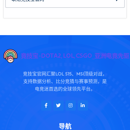
竞技宝官网汇聚LOL S15、MSI顶级对战，
支持数据分析、比分竞猜与赛事预测，是
电竞迷首选的全球领先平台。
导航