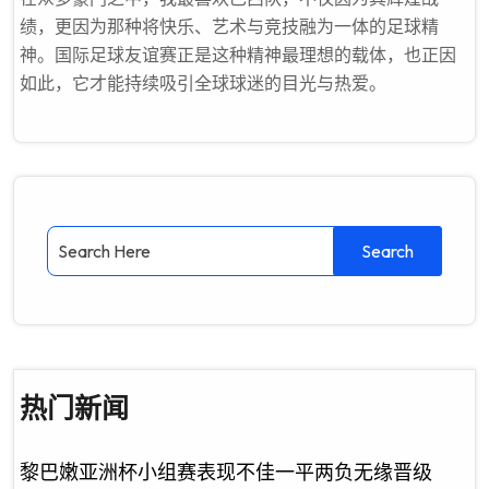
绩，更因为那种将快乐、艺术与竞技融为一体的足球精
神。国际足球友谊赛正是这种精神最理想的载体，也正因
如此，它才能持续吸引全球球迷的目光与热爱。
热门新闻
黎巴嫩亚洲杯小组赛表现不佳一平两负无缘晋级