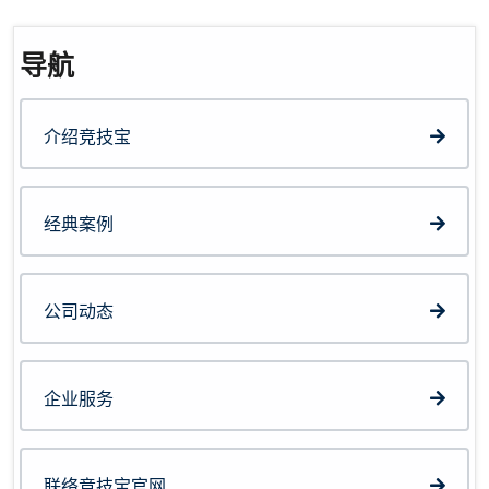
导航
介绍竞技宝
经典案例
公司动态
企业服务
联络竞技宝官网