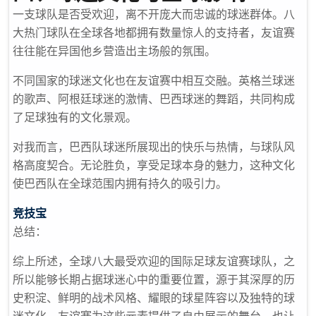
一支球队是否受欢迎，离不开庞大而忠诚的球迷群体。八
大热门球队在全球各地都拥有数量惊人的支持者，友谊赛
往往能在异国他乡营造出主场般的氛围。
不同国家的球迷文化也在友谊赛中相互交融。英格兰球迷
的歌声、阿根廷球迷的激情、巴西球迷的舞蹈，共同构成
了足球独有的文化景观。
对我而言，巴西队球迷所展现出的快乐与热情，与球队风
格高度契合。无论胜负，享受足球本身的魅力，这种文化
使巴西队在全球范围内拥有持久的吸引力。
竞技宝
总结：
综上所述，全球八大最受欢迎的国际足球友谊赛球队，之
所以能够长期占据球迷心中的重要位置，源于其深厚的历
史积淀、鲜明的战术风格、耀眼的球星阵容以及独特的球