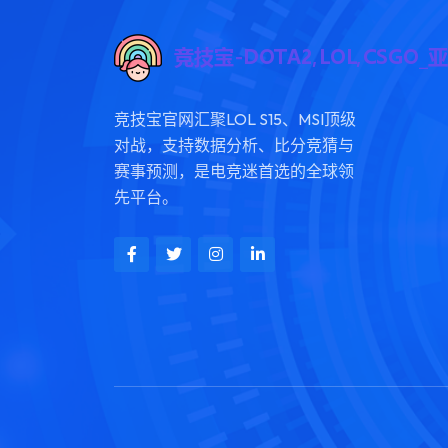
竞技宝官网汇聚LOL S15、MSI顶级
对战，支持数据分析、比分竞猜与
赛事预测，是电竞迷首选的全球领
先平台。