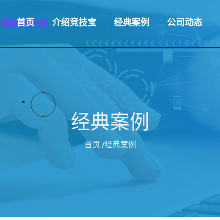
首页
介绍竞技宝
经典案例
公司动态
经典案例
首页
/经典案例