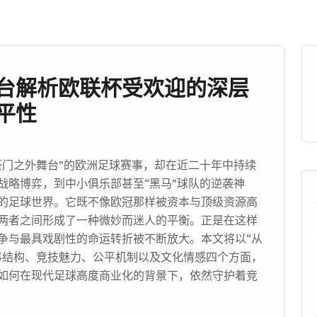
台解析欧联杯受欢迎的深层
平性
豪门之外舞台”的欧洲足球赛事，却在近二十年中持续
战略博弈，到中小俱乐部甚至“黑马”球队的逆袭神
的足球世界。它既不像欧冠那样被资本与顶级资源高
两者之间形成了一种微妙而迷人的平衡。正是在这样
争与最具戏剧性的命运转折被不断放大。本文将以“从
事结构、竞技魅力、公平机制以及文化情感四个方面，
如何在现代足球高度商业化的背景下，依然守护着竞