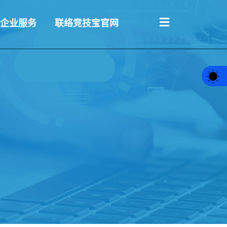
企业服务
联络竞技宝官网