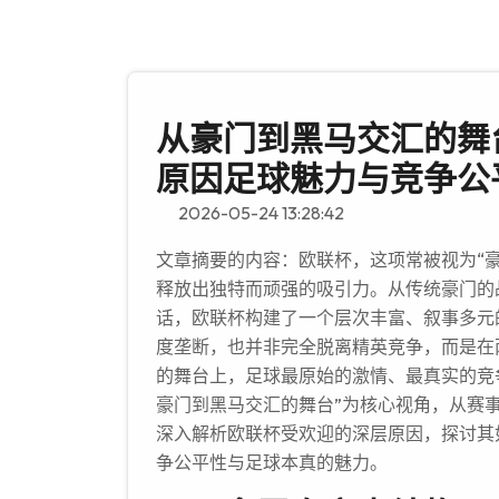
从豪门到黑马交汇的舞
原因足球魅力与竞争公
2026-05-24 13:28:42
文章摘要的内容：欧联杯，这项常被视为“
释放出独特而顽强的吸引力。从传统豪门的
话，欧联杯构建了一个层次丰富、叙事多元
度垄断，也并非完全脱离精英竞争，而是在
的舞台上，足球最原始的激情、最真实的竞
豪门到黑马交汇的舞台”为核心视角，从赛
深入解析欧联杯受欢迎的深层原因，探讨其
争公平性与足球本真的魅力。