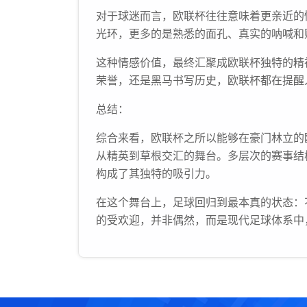
对于球迷而言，欧联杯往往意味着更亲近的
光环，更多的是熟悉的面孔、真实的呐喊和
这种情感价值，最终汇聚成欧联杯独特的精
荣誉，还是黑马书写历史，欧联杯都在提醒
总结：
综合来看，欧联杯之所以能够在豪门林立的
从精英到草根交汇的舞台。多层次的赛事结
构成了其独特的吸引力。
在这个舞台上，足球回归到最本真的状态：
的受欢迎，并非偶然，而是现代足球体系中