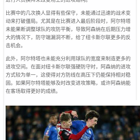
比赛中的几次换人显得有些保守，未能通过迅速的战术变
动来打破僵局。尤其是在比赛进入最后阶段时，阿尔特塔
未能果断调整球队的攻防平衡，导致阿森纳在后期压力增
大的情况下，防守端漏洞不断，给了纽卡斯尔联更多的反
击机会。
此外，阿尔特塔也未能充分利用球队的宽度来制造更多的
进攻空间。在面对纽卡斯尔联强硬防守时，阿森纳的进攻
方式较为单一，这使得对方防线在高压下仍能保持相对稳
固。如果阿尔特塔能够及时改变进攻策略，或许阿森纳能
在客场取得更好的成绩。