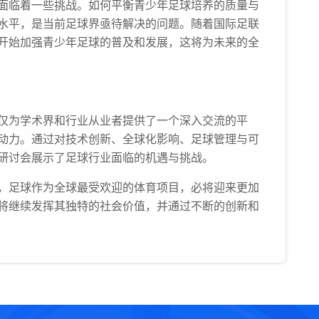
面临着一些挑战。如何平衡青少年足球培养的质量与
水平，是当前足球界亟待解决的问题。随着国际足联
开始加强青少年足球的普及和发展，这将为未来的全
仅为学术界和行业从业者提供了一个深入交流的平
动力。通过对技术创新、全球化影响、足球管理与可
研讨会展示了足球行业面临的机遇与挑战。
，足球作为全球最受欢迎的体育项目，必将迎来更加
将继续发挥其独特的社会价值，并通过不断的创新和