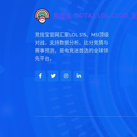
竞技宝官网汇聚LOL S15、MSI顶级
对战，支持数据分析、比分竞猜与
赛事预测，是电竞迷首选的全球领
先平台。