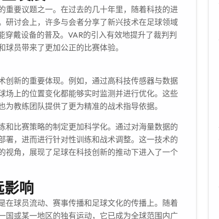
的重要议题之一。在过去的几十年里，随着科技的进
。研讨会上，许多与会者分享了新兴技术在足球领域
能穿戴设备的普及。VAR的引入有效地提升了裁判判
和球员带来了更加公正的比赛体验。
术创新的重要体现。例如，通过高科技传感器与数据
球场上的位置变化都能够实时监测并进行优化。这些
也为教练团队提供了更为精准的战术指导依据。
练和比赛策略的制定更加科学化。通过对海量数据的
部署，进而进行针对性训练和战术调整。这一技术的
的视角，展现了足球在科技创新的推动下进入了一个
远影响
是在球员流动、赛事传播和足球文化的传播上。随着
一国或某一地区的独有运动，它已成为全球范围内广