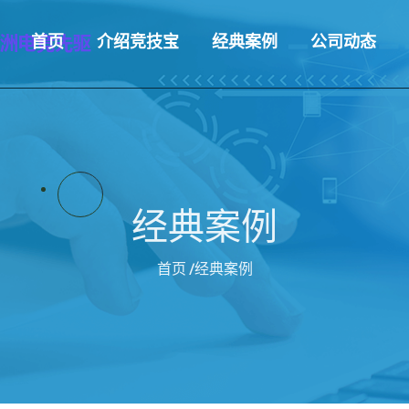
首页
介绍竞技宝
经典案例
公司动态
经典案例
首页
/经典案例