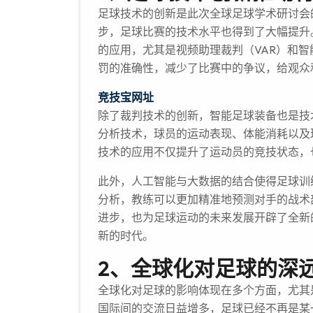
足球技术的创新是此次全球足球学术研讨会
步，足球比赛的技术水平也得到了大幅提升
的应用，尤其是视频助理裁判（VAR）和智
罚的准确性，减少了比赛中的争议，给观众
竞技宝网址
除了裁判技术的创新，智能足球装备也是技
分析技术，球员的运动表现、体能消耗以及
技术的应用不仅提升了运动员的竞技状态，
此外，人工智能与大数据的结合使得足球训
分析，教练可以更加精准地预测对手的战术
进步，也为足球运动的未来发展开辟了全新
新的时代。
2、全球化对足球的深
全球化对足球的影响体现在多个方面，尤其
国际间的交流日益增多，足球已经不再是某