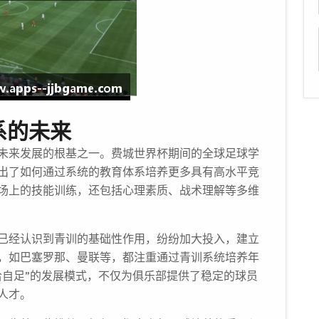
系的未来
未来发展的根基之一。费城世界杯期间的全球足球学
出了如何通过系统的教育体系培养更多具有高水平竞
场上的技能训练，还包括心理素质、战术理解等多维
已经认识到青训的基础性作用，纷纷加大投入，建立
，如巴塞罗那、曼联等，都注重通过青训系统培养年
给自足”的发展模式，不仅为俱乐部提供了稳定的球员
人才。