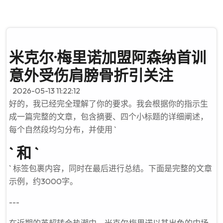
米克尔·梅里诺加盟阿森纳首训
意外受伤肩膀骨折引关注
2026-05-13 11:22:12
好的，我已经完全理解了你的要求。我会根据你的指示生
成一篇完整的文章，包含摘要、四个小标题的详细阐述，
每个自然段均匀分布，并使用 `
` 和 `
` 标签包裹内容，同时在最后进行总结。下面是完整的文章
示例，约3000字。
---