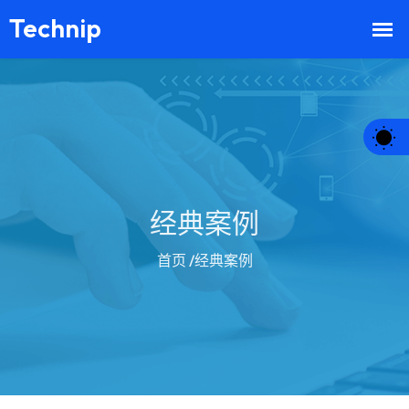
经典案例
首页
/经典案例