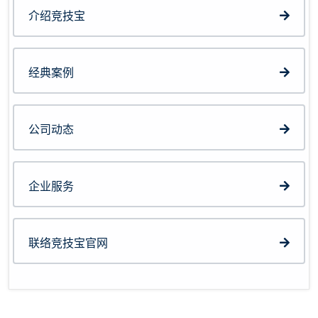
介绍竞技宝
经典案例
公司动态
企业服务
联络竞技宝官网