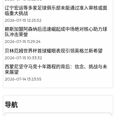
辽宁宏运等多家足球俱乐部未能通过准入审核或面
临重大挑战
2026-07-15 12:25:52
赖斯加盟阿森纳后迅速崛起成中场绝对核心助力球
队冲击荣誉
2026-07-15 11:29:24
贝林厄姆世界杯首球耀眼表现引领英格兰新希望
2026-07-15 10:33:32
西蒙尼坚守马竞十年路程的背后：信念、挑战与未
来展望
2026-07-14 13:23:55
导航