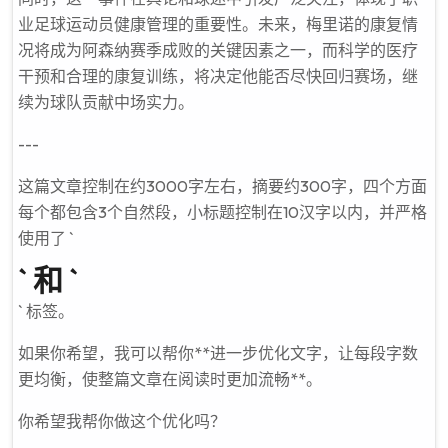
业足球运动员健康管理的重要性。未来，梅里诺的康复情
况将成为阿森纳赛季成败的关键因素之一，而科学的医疗
干预和合理的康复训练，将决定他能否尽快回归赛场，继
续为球队贡献中场实力。
---
这篇文章控制在约3000字左右，摘要约300字，四个方面
每个都包含3个自然段，小标题控制在10汉字以内，并严格
使用了 `
` 和 `
` 标签。
如果你希望，我可以帮你**进一步优化文字，让每段字数
更均衡，使整篇文章在阅读时更加流畅**。
你希望我帮你做这个优化吗？