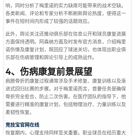
响，同时分析了梅里诺的实力缺席可能带来的战术空缺。
各类新闻、评论和专家分析不断刷新舆论热度，使得这一
事件在短时间内形成了较强的话题效应。
此外，舆论关注还推动俱乐部在信息公开和球员康复进展
方面保持透明。阿森纳方面及时发布官方消息，介绍梅里
诺伤情及康复计划，既回应了球迷关切，也体现出职业俱
乐部在伤病管理和舆论引导上的成熟运作。
4、伤病康复前景展望
肩膀骨折的康复过程通常涉及手术修复、康复训练以及渐
进式回归比赛的步骤。对于梅里诺而言，首要任务是确保
骨折完全愈合，防止二次伤害。在医疗团队的指导下，他
需要进行精准的康复计划，包括物理治疗、力量训练以及
柔韧性恢复。
竞技宝官网在线
恢复期内，心理支持同样至关重要。职业球员在经历重大