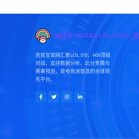
竞技宝官网汇聚LOL S15、MSI顶级
对战，支持数据分析、比分竞猜与
赛事预测，是电竞迷首选的全球领
先平台。