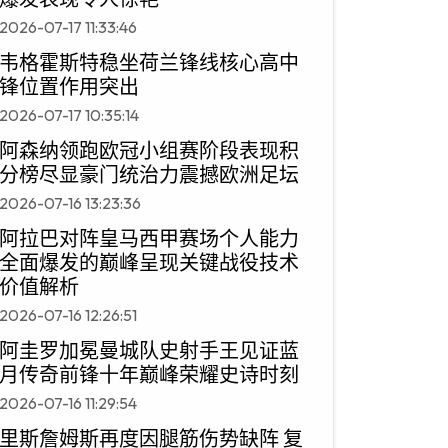
2026-07-17 11:33:46
韦格霍斯特稳坐荷兰锋线核心高中
锋位置作用突出
2026-07-17 10:35:14
阿森纳领跑欧冠小组赛阶段表现积
分榜尽显豪门统治力震撼欧洲足坛
2026-07-16 13:23:36
阿拉巴对阵皇马西甲赛场个人能力
全面爆发的巅峰呈现关键战役技术
价值解析
2026-07-16 12:26:51
阿圭罗加冕曼城队史射手王见证蓝
月传奇前锋十年巅峰荣耀史诗时刻
2026-07-16 11:29:54
里斯詹姆斯再度因腿筋伤势缺阵 复