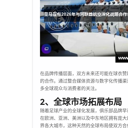
在品牌传播层面，双方未来还可能在球衣赞
的合作。通过整合媒体资源与数字化传播渠
多全球观众与消费者的关注。
2、全球市场拓展布局
随着足球产业的全球化发展，俱乐部品牌早
在欧洲、亚洲、美洲以及中东地区拥有庞大
界各大城市，这种天然的全球布局使双方合