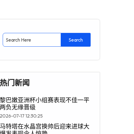
热门新闻
黎巴嫩亚洲杯小组赛表现不佳一平
两负无缘晋级
2026-07-17 12:30:25
马特塔在水晶宫换帅后迎来进球大
爆发表现令人惊艳