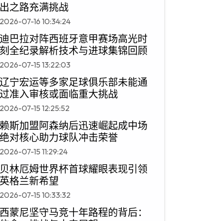
出之路充满挑战
2026-07-16 10:34:24
迪巴拉对阵西班牙意甲赛场高光时
刻全纪录解析技术与进球集锦回顾
2026-07-15 13:22:03
辽宁宏运等多家足球俱乐部未能通
过准入审核或面临重大挑战
2026-07-15 12:25:52
赖斯加盟阿森纳后迅速崛起成中场
绝对核心助力球队冲击荣誉
2026-07-15 11:29:24
贝林厄姆世界杯首球耀眼表现引领
英格兰新希望
2026-07-15 10:33:32
西蒙尼坚守马竞十年路程的背后：