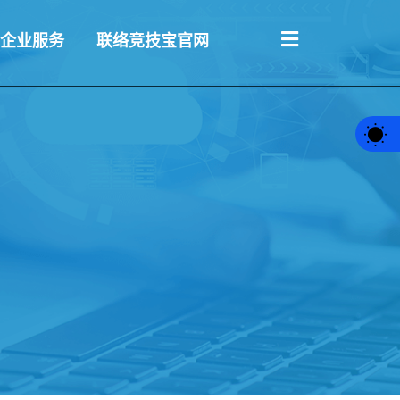
企业服务
联络竞技宝官网