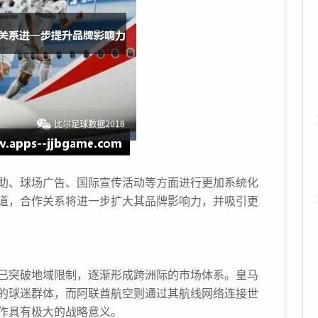
助、球场广告、国际宣传活动等方面进行更加系统化
道，合作关系将进一步扩大其品牌影响力，并吸引更
已突破地域限制，逐渐形成跨洲际的市场体系。皇马
的球迷群体，而阿联酋航空则通过其航线网络连接世
作具有极大的战略意义。