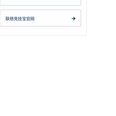
联络竞技宝官网