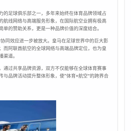
力的足球俱乐部之一，多年来始终在体育品牌领域占
的航线网络与高端服务形象，在国际航空业拥有极高
简单的赞助关系，更是一种品牌价值的深度结合。
面的协同效应进一步被放大。皇马在足球世界中的巨大影
；而阿联酋航空的全球网络与高端品牌定位，也为皇
播渠道。
。通过共享品牌资源，双方不仅能够在全球体育赛事
传与品牌活动提升整体形象，使“体育+航空”的跨界合