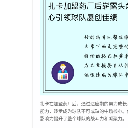
扎卡在加盟药厂后，通过适应期的努力成长
能力，逐步成为球队不可或缺的中场核心。
影响力提升了整个球队的战斗力和凝聚力。