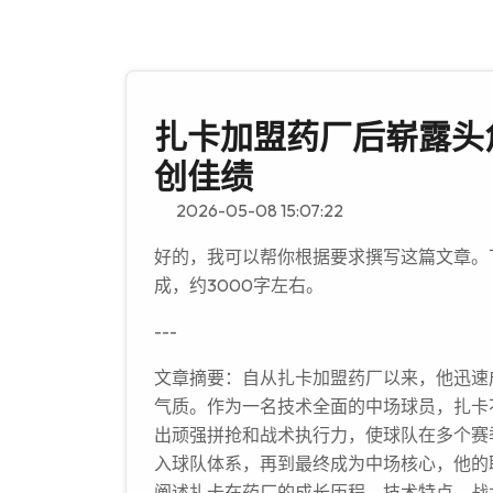
扎卡加盟药厂后崭露头
创佳绩
2026-05-08 15:07:22
好的，我可以帮你根据要求撰写这篇文章。
成，约3000字左右。
---
文章摘要：自从扎卡加盟药厂以来，他迅速
气质。作为一名技术全面的中场球员，扎卡
出顽强拼抢和战术执行力，使球队在多个赛
入球队体系，再到最终成为中场核心，他的
阐述扎卡在药厂的成长历程、技术特点、战