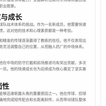
职业图景。
应与成长
球队战术体系的挑战。作为一名新成员，他需要快速
惯，这对他的技术和心理素质都是一种考验。
和精准的传球逐渐赢得了教练的信任。他不仅表现出
势灵活调整自己的位置，从而融入药厂的中场体系。
他在中场的防守拦截和前场推进均有突出贡献，多次
一员。他的快速成长也为后续成为核心奠定了坚实基
面性
能够迅速崭露头角的重要原因之一。他在传球、控球
确地完成短传配合和长距离斜传，从而带动球队整体