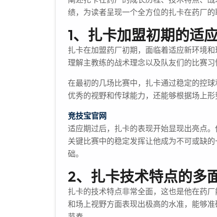
绩，为读者呈现一个全方位的扎卡在药厂的
1、扎卡加盟初期的适
扎卡在加盟药厂初期，面临着适应新环境和
理解主教练的战术理念以及队友们的比赛习
在最初的几场比赛中，扎卡通过稳定的控球
优秀的视野和传球能力，还能够根据场上形
竞技宝官网
适应期过后，扎卡的表现开始显现出亮点。
关键比赛中的稳定发挥让他成为不可或缺的
础。
2、扎卡技术特点的多
扎卡的技术特点非常全面，这也是他在药厂
和场上视野方面表现出极高的水准，能够准
节奏。