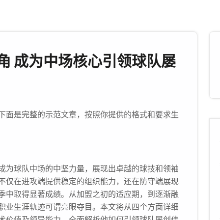
角 成为中场核心引领球队屡
下面是完整的示范文章，按照你提供的格式和要求生
成为球队中场的中坚力量，展现出卓越的球技和领袖
不仅在进攻端提供稳定的组织能力，还在防守端展现
季中取得显著成绩。从加盟之初的适应期，到逐渐融
职业生涯轨迹可谓亮眼夺目。本文将从四个方面详细
术价值及领导能力，全面解析他如何引领球队屡创佳