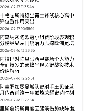
2026-07-17 11:33:46
韦格霍斯特稳坐荷兰锋线核心高中
锋位置作用突出
2026-07-17 10:35:14
阿森纳领跑欧冠小组赛阶段表现积
分榜尽显豪门统治力震撼欧洲足坛
2026-07-16 13:23:36
阿拉巴对阵皇马西甲赛场个人能力
全面爆发的巅峰呈现关键战役技术
价值解析
2026-07-16 12:26:51
阿圭罗加冕曼城队史射手王见证蓝
月传奇前锋十年巅峰荣耀史诗时刻
2026-07-16 11:29:54
里斯詹姆斯再度因腿筋伤势缺阵 复