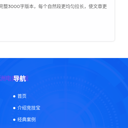
完整3000字版本，每个自然段更均匀拉长，使文章更
导航
首页
介绍竞技宝
经典案例