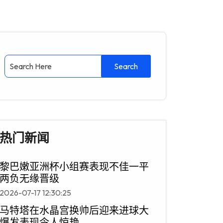
热门新闻
黎巴嫩亚洲杯小组赛表现不佳一平
两负无缘晋级
2026-07-17 12:30:25
马特塔在水晶宫换帅后迎来进球大
爆发表现令人惊艳