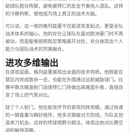
助球队稳住阵脚，避免被拜仁的反击节奏拖入混乱。这样
的冷静判断，使他成为场上真正的战术大脑。
可以说，这一夜的格列兹曼不仅是进攻发起点，更是全队
战术体系的轴心。他的存在让球队在面对欧洲豪门时不再
被动，而是能够按照既定策略展开对抗，充分体现出个人
能力与团队战术的完美融合。
进攻多维输出
在进攻层面，格列兹曼展现出全面的技术特质。他既能在
禁区内完成致命一击，也能在外围通过远射威胁球门。比
赛中数次精准射门迫使拜仁门将做出高难度扑救，直接改
变了场上的气势对比。
除了个人射门，他在助攻环节的表现同样亮眼。通过快速
的一脚直塞与精妙挑传，他多次撕破对方防线，为队友创
造单刀机会。这样的传球视野与脚法，体现出他对比赛空
间的敏锐洞察。