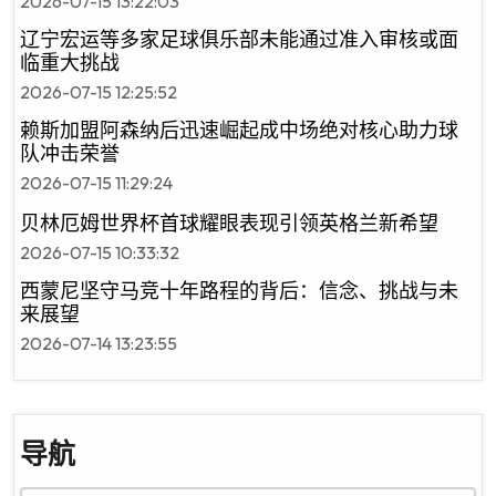
2026-07-15 13:22:03
辽宁宏运等多家足球俱乐部未能通过准入审核或面
临重大挑战
2026-07-15 12:25:52
赖斯加盟阿森纳后迅速崛起成中场绝对核心助力球
队冲击荣誉
2026-07-15 11:29:24
贝林厄姆世界杯首球耀眼表现引领英格兰新希望
2026-07-15 10:33:32
西蒙尼坚守马竞十年路程的背后：信念、挑战与未
来展望
2026-07-14 13:23:55
导航