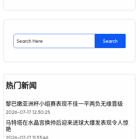
热门新闻
黎巴嫩亚洲杯小组赛表现不佳一平两负无缘晋级
2026-07-17 12:30:25
马特塔在水晶宫换帅后迎来进球大爆发表现令人惊
艳
2026-07-17 11:33:46