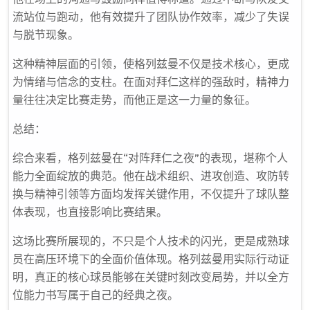
流站位与跑动，他有效提升了团队协作效率，减少了失误
与脱节现象。
这种精神层面的引领，使格列兹曼不仅是技术核心，更成
为情绪与信念的支柱。在面对拜仁这样的强敌时，精神力
量往往决定比赛走势，而他正是这一力量的象征。
总结：
综合来看，格列兹曼在“对阵拜仁之夜”的表现，堪称个人
能力全面绽放的典范。他在战术组织、进攻创造、攻防转
换与精神引领等方面均发挥关键作用，不仅提升了球队整
体表现，也直接影响比赛结果。
这场比赛所展现的，不只是个人技术的闪光，更是成熟球
员在高压环境下的全面价值体现。格列兹曼用实际行动证
明，真正的核心球员能够在关键时刻改变局势，并以全方
位能力书写属于自己的经典之夜。