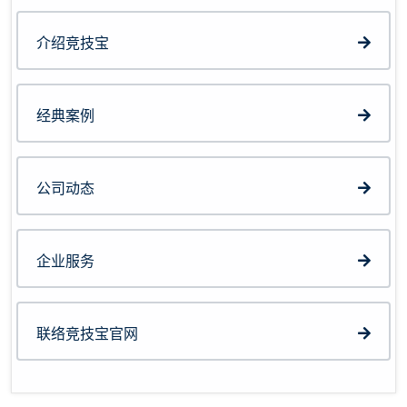
介绍竞技宝
经典案例
公司动态
企业服务
联络竞技宝官网