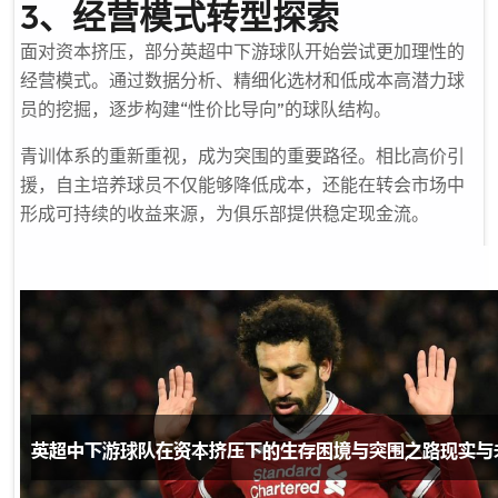
3、经营模式转型探索
面对资本挤压，部分英超中下游球队开始尝试更加理性的
经营模式。通过数据分析、精细化选材和低成本高潜力球
员的挖掘，逐步构建“性价比导向”的球队结构。
青训体系的重新重视，成为突围的重要路径。相比高价引
援，自主培养球员不仅能够降低成本，还能在转会市场中
形成可持续的收益来源，为俱乐部提供稳定现金流。