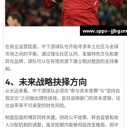
在商业运营层面，中下游球队也开始寻求本土社区与全球
市场之间的平衡。通过强化社区认同、发展特色文化和差
异化品牌，球队可以在有限资源下建立相对稳固的支持基
础。
4、未来战略抉择方向
从长远来看，中下游球队必须在“参与资本竞赛”与“坚持自
我定位”之间做出理性抉择。盲目追随豪门的资本逻辑，往
往会带来不可承受的财务风险。
制度层面的博弈同样关键。财政公平政策、转会监管和收
入分配机制的调整，虽非短期内能够彻底改变格局，但中