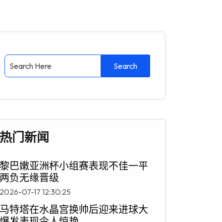
热门新闻
黎巴嫩亚洲杯小组赛表现不佳一平
两负无缘晋级
2026-07-17 12:30:25
马特塔在水晶宫换帅后迎来进球大
爆发表现令人惊艳