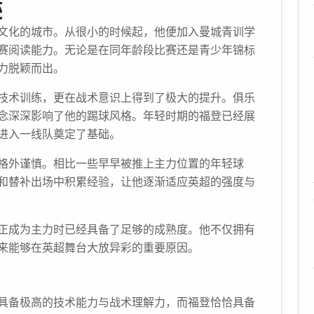
迹
文化的城市。从很小的时候起，他便加入曼城青训学
赛阅读能力。无论是在同年龄段比赛还是青少年锦标
力脱颖而出。
技术训练，更在战术意识上得到了极大的提升。俱乐
念深深影响了他的踢球风格。年轻时期的福登已经展
进入一线队奠定了基础。
格外谨慎。相比一些早早被推上主力位置的年轻球
和替补出场中积累经验，让他逐渐适应英超的强度与
正成为主力时已经具备了足够的成熟度。他不仅拥有
来能够在英超舞台大放异彩的重要原因。
具备极高的技术能力与战术理解力，而福登恰恰具备