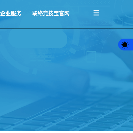
企业服务
联络竞技宝官网