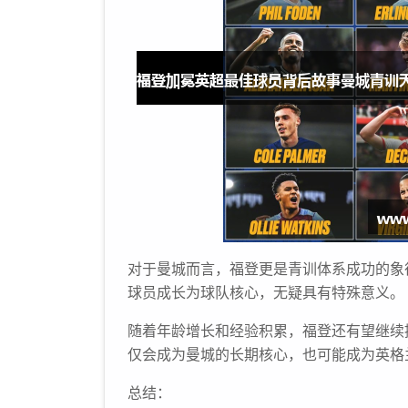
对于曼城而言，福登更是青训体系成功的象
球员成长为球队核心，无疑具有特殊意义。
随着年龄增长和经验积累，福登还有望继续
仅会成为曼城的长期核心，也可能成为英格
总结：