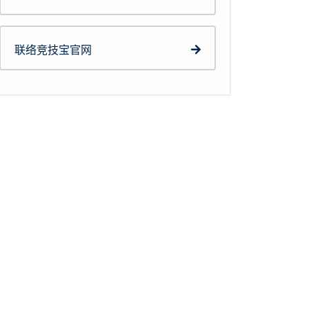
联络竞技宝官网