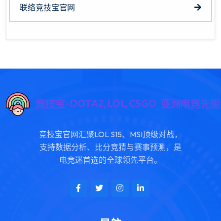
联络竞技宝官网
竞技宝官网汇聚LOL S15、MSI顶级对战，
支持数据分析、比分竞猜与赛事预测，是
电竞迷首选的全球领先平台。