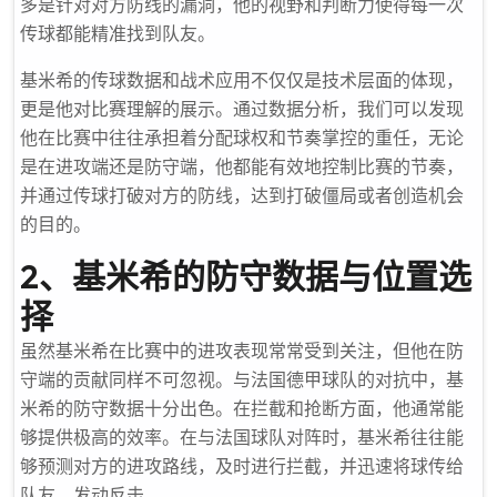
多是针对对方防线的漏洞，他的视野和判断力使得每一次
传球都能精准找到队友。
基米希的传球数据和战术应用不仅仅是技术层面的体现，
更是他对比赛理解的展示。通过数据分析，我们可以发现
他在比赛中往往承担着分配球权和节奏掌控的重任，无论
是在进攻端还是防守端，他都能有效地控制比赛的节奏，
并通过传球打破对方的防线，达到打破僵局或者创造机会
的目的。
2、基米希的防守数据与位置选
择
虽然基米希在比赛中的进攻表现常常受到关注，但他在防
守端的贡献同样不可忽视。与法国德甲球队的对抗中，基
米希的防守数据十分出色。在拦截和抢断方面，他通常能
够提供极高的效率。在与法国球队对阵时，基米希往往能
够预测对方的进攻路线，及时进行拦截，并迅速将球传给
队友，发动反击。