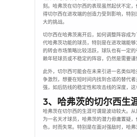
刻。哈弗茨在切尔西的表现虽然起伏不定，
得切尔西在进攻端的创造力受到影响，特别
大的挑战。
切尔西在哈弗茨离开后，如何调整阵容成为
代哈弗茨功能的球员，特别是在进攻端能够
的转会市场策略比较活跃，球队也有一定的
赖年轻球员或不稳定的阵容，仍然是需要谨
此外，切尔西可能会在未来引进一名类似哈
争激烈，想要在短时间内找到合适的替代者
强，如后防线的稳定性和攻击线的深度，这
3、哈弗茨的切尔西生
哈弗茨在切尔西的生涯可谓是波动较大。从
为一名天才球员，哈弗茨的潜力毋庸置疑，
色，时而失常。特别是在面对强敌时，哈弗