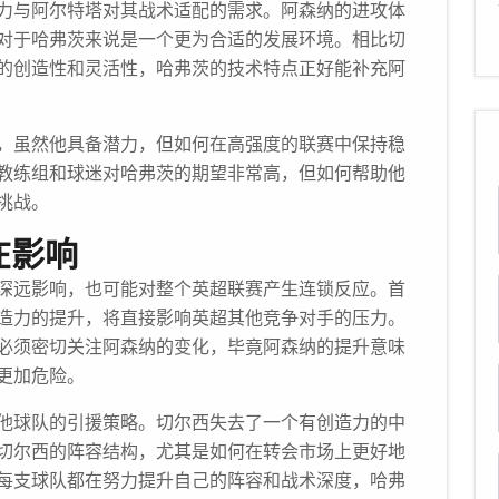
力与阿尔特塔对其战术适配的需求。阿森纳的进攻体
对于哈弗茨来说是一个更为合适的发展环境。相比切
的创造性和灵活性，哈弗茨的技术特点正好能补充阿
，虽然他具备潜力，但如何在高强度的联赛中保持稳
教练组和球迷对哈弗茨的期望非常高，但如何帮助他
挑战。
在影响
深远影响，也可能对整个英超联赛产生连锁反应。首
造力的提升，将直接影响英超其他竞争对手的压力。
必须密切关注阿森纳的变化，毕竟阿森纳的提升意味
更加危险。
他球队的引援策略。切尔西失去了一个有创造力的中
切尔西的阵容结构，尤其是如何在转会市场上更好地
每支球队都在努力提升自己的阵容和战术深度，哈弗