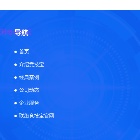
导航
首页
介绍竞技宝
经典案例
公司动态
企业服务
联络竞技宝官网