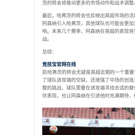
茨的转会将推动更多的市场动作和战术调整
最后，哈弗茨的转会也反映出英超市场的活
阿森纳引入哈弗茨，其他球队也可能会更加
响。未来几个赛季，阿森纳在英超的表现将
战。
总结：
竞技宝官网在线
凯·哈弗茨的转会无疑是英超近期的一个重
了球队进攻端的空缺，还增强了中场的创造
整的挑战，球队需要在进攻端寻找合适的替
伏表现，也让阿森纳在引进他时充满期待，