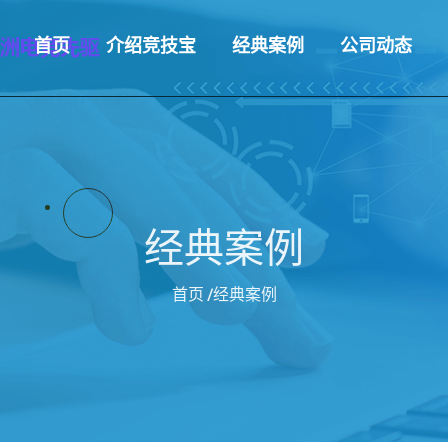
首页
介绍竞技宝
经典案例
公司动态
经典案例
首页
/经典案例