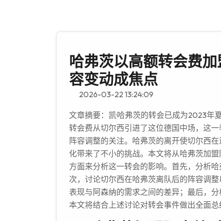
哈弗茨以高额转会费加
容变动成焦点
2026-03-22 13:24:09
文章摘要：凯·哈弗茨的转会已成为2023
转会费从切尔西引进了这位德国中场，这一
阵容调整的关注。哈弗茨的离开使切尔西在
化带来了不小的挑战。本文将从哈弗茨加盟
方面来分析这一转会的影响。首先，分析哈
次，讨论切尔西在哈弗茨离队后的阵容调整
表现与阿森纳的需求之间的差异；最后，分
本文将结合上述讨论对转会事件做出全面总