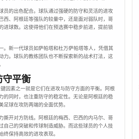
球员的出色配合。球队通过强硬的防守和灵活的进攻
巴西、阿根廷等强队的较量中，还是面对弱队时，哥
的进球数。这使得他们在预选赛中稳步前进，提前锁
一。新一代球员如萨帕塔和杜万·萨帕塔等人，凭借其
动力。球队的教练团队也不断探索新的战术打法，这
。
防守平衡
，关键因素之一就是它们在进攻与防守方面的平衡。阿根
力的同时，也注重防守的稳定性。无论是阿根廷的稳
美足球在攻防两端的全面优势。
力撕开对方防线。阿根廷的梅西、巴西的内马尔、哥
过自己的突破和传球制造威胁。而这些球员的个人技
始终保持高效的进攻表现。