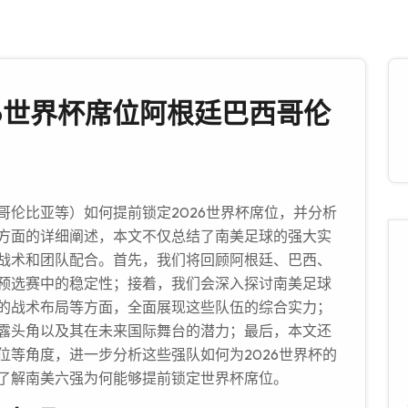
6世界杯席位阿根廷巴西哥伦
哥伦比亚等）如何提前锁定2026世界杯席位，并分析
方面的详细阐述，本文不仅总结了南美足球的强大实
战术和团队配合。首先，我们将回顾阿根廷、巴西、
预选赛中的稳定性；接着，我们会深入探讨南美足球
的战术布局等方面，全面展现这些队伍的综合实力；
露头角以及其在未来国际舞台的潜力；最后，本文还
位等角度，进一步分析这些强队如何为2026世界杯的
了解南美六强为何能够提前锁定世界杯席位。