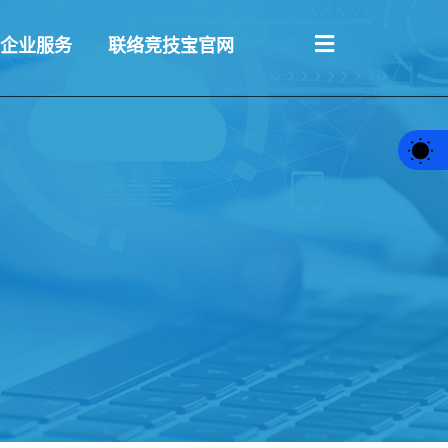
企业服务
联络竞技宝官网