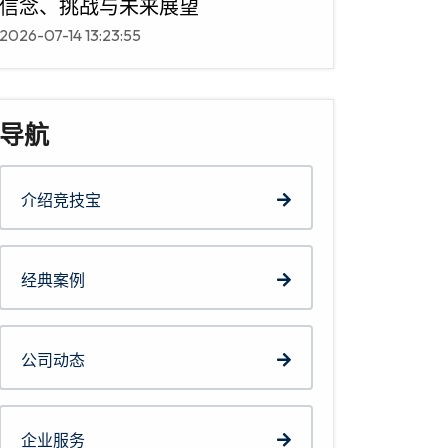
信念、挑战与未来展望
2026-07-14 13:23:55
导航
介绍竞技宝
经典案例
公司动态
企业服务