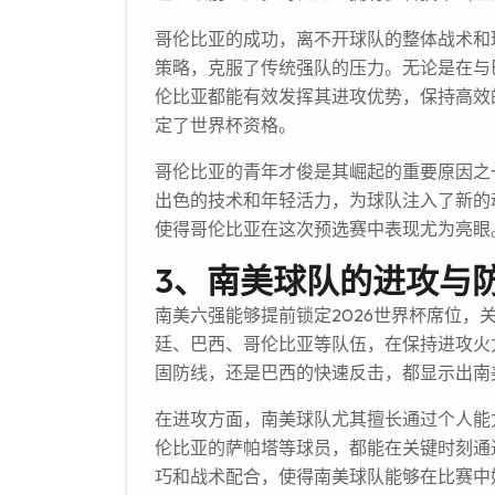
哥伦比亚的成功，离不开球队的整体战术和
策略，克服了传统强队的压力。无论是在与
伦比亚都能有效发挥其进攻优势，保持高效
定了世界杯资格。
哥伦比亚的青年才俊是其崛起的重要原因之
出色的技术和年轻活力，为球队注入了新的
使得哥伦比亚在这次预选赛中表现尤为亮眼
3、南美球队的进攻与
南美六强能够提前锁定2026世界杯席位
廷、巴西、哥伦比亚等队伍，在保持进攻火
固防线，还是巴西的快速反击，都显示出南
在进攻方面，南美球队尤其擅长通过个人能
伦比亚的萨帕塔等球员，都能在关键时刻通
巧和战术配合，使得南美球队能够在比赛中