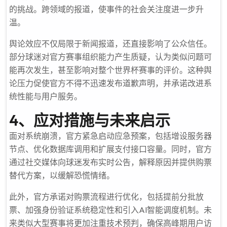
的挑战。跨领域的报道，使事件的社会关注度进一步升
温。
舆论效应不仅局限于新闻报道，还直接影响了公众信任。
部分球迷对官方赛事组织能力产生质疑，认为类似问题可
能再次发生，甚至影响对整个世界杯赛事的评价。这种舆
论压力促使官方不得不迅速发布道歉声明，并承诺改进系
统性能与用户服务。
4、应对措施与未来启示
面对系统崩溃，官方紧急启动应急预案，包括增设服务器
节点、优化数据库调用和扩展支付接口容量。同时，官方
通过社交媒体向球迷发布实时公告，解释原因并提供购票
替代方案，以缓解恐慌情绪。
此外，官方承诺对购票流程进行优化，包括提前分批放
票、加强身份验证系统稳定性和引入AI智能调度机制。未
来类似大型赛事将更加注重技术预判，确保高峰期用户访