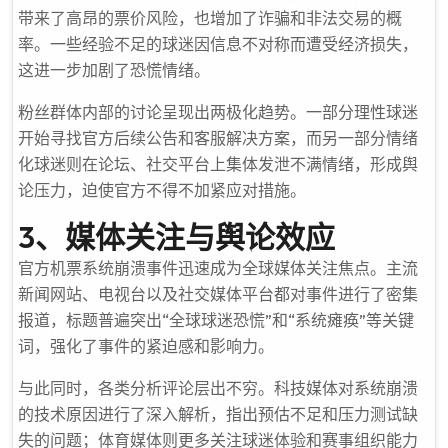
带来了高昂的票价风险，也增加了诈骗和非法交易的概
率。一些经验不足的球迷因信息不对称而遭受经济损失，
这进一步加剧了恐慌情绪。
粉丝群体内部的讨论呈现出两极化趋势。一部分理性球迷
开始寻找官方后续公告和客服解决方案，而另一部分情绪
化球迷则在论坛、社交平台上集体发泄不满情绪，形成舆
论压力，迫使官方不得不加紧应对措施。
3、媒体关注与舆论效应
官方机票系统崩溃事件迅速成为全球媒体关注焦点。主流
新闻网站、电视台以及社交媒体平台都对事件进行了密集
报道，标题普遍突出“全球球迷恐慌”和“系统瘫痪”等关键
词，强化了事件的紧迫感和影响力。
与此同时，各类分析评论层出不穷。科技媒体对系统崩溃
的技术原因进行了深入解析，指出预估不足和压力测试缺
失的问题；体育媒体则更多关注球迷体验和赛事组织能力