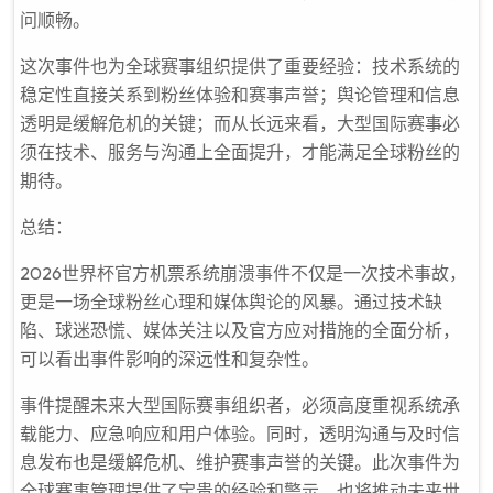
问顺畅。
这次事件也为全球赛事组织提供了重要经验：技术系统的
稳定性直接关系到粉丝体验和赛事声誉；舆论管理和信息
透明是缓解危机的关键；而从长远来看，大型国际赛事必
须在技术、服务与沟通上全面提升，才能满足全球粉丝的
期待。
总结：
2026世界杯官方机票系统崩溃事件不仅是一次技术事故，
更是一场全球粉丝心理和媒体舆论的风暴。通过技术缺
陷、球迷恐慌、媒体关注以及官方应对措施的全面分析，
可以看出事件影响的深远性和复杂性。
事件提醒未来大型国际赛事组织者，必须高度重视系统承
载能力、应急响应和用户体验。同时，透明沟通与及时信
息发布也是缓解危机、维护赛事声誉的关键。此次事件为
全球赛事管理提供了宝贵的经验和警示，也将推动未来世