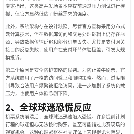
专家指出，这类高并发场景本应提前通过压力测试进行模
拟，但官方显然低估了粉丝需求的强度。
此外，系统架构存在设计缺陷。尽管官方宣称采用分布式
云计算技术，但在数据库访问和交易处理逻辑上仍存在瓶
颈，导致数据传输延迟和部分订单丢失。尤其是支付网关
接口的反复失败，使用户在支付环节体验极差，引发大规
模投诉。
第三个原因是安全防护策略的误判。为防止黄牛刷票，官
方系统启用了严格的访问验证和限购策略。然而，过度限
制导致合法用户频繁被拒绝访问，进一步加剧了系统负载
压力，也使用户体验急剧下降。
2、全球球迷恐慌反应
机票系统崩溃后，全球球迷迅速陷入恐慌。许多提前计划
行程的球迷担心无法按时购票，甚至可能错过比赛现场的
观赛机会。这种心理紧张在社交媒体上表现得尤为明显，