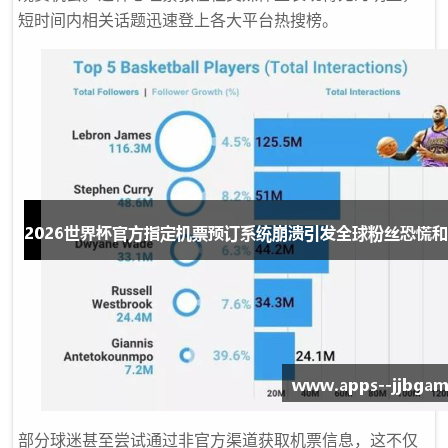
短时间内相关话题迅速登上各大平台热搜榜。
部分球迷甚至尝试通过非官方渠道获取机票信息，这不仅