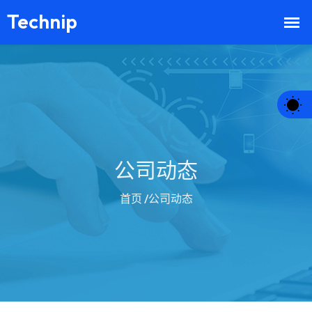
公司动态
首页
/公司动态