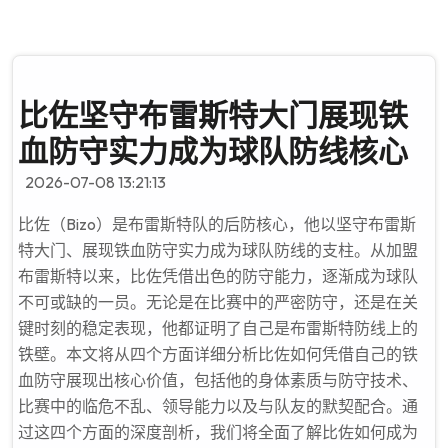
比佐坚守布雷斯特大门展现铁
血防守实力成为球队防线核心
2026-07-08 13:21:13
比佐（Bizo）是布雷斯特队的后防核心，他以坚守布雷斯
特大门、展现铁血防守实力成为球队防线的支柱。从加盟
布雷斯特以来，比佐凭借出色的防守能力，逐渐成为球队
不可或缺的一员。无论是在比赛中的严密防守，还是在关
键时刻的稳定表现，他都证明了自己是布雷斯特防线上的
铁壁。本文将从四个方面详细分析比佐如何凭借自己的铁
血防守展现出核心价值，包括他的身体素质与防守技术、
比赛中的临危不乱、领导能力以及与队友的默契配合。通
过这四个方面的深度剖析，我们将全面了解比佐如何成为