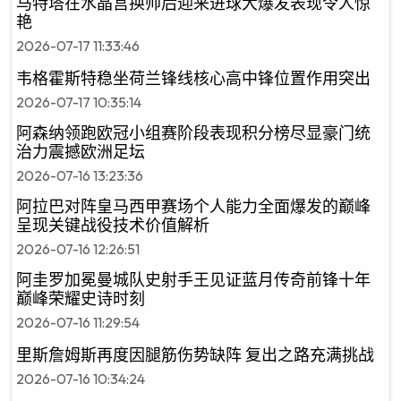
马特塔在水晶宫换帅后迎来进球大爆发表现令人惊
艳
2026-07-17 11:33:46
韦格霍斯特稳坐荷兰锋线核心高中锋位置作用突出
2026-07-17 10:35:14
阿森纳领跑欧冠小组赛阶段表现积分榜尽显豪门统
治力震撼欧洲足坛
2026-07-16 13:23:36
阿拉巴对阵皇马西甲赛场个人能力全面爆发的巅峰
呈现关键战役技术价值解析
2026-07-16 12:26:51
阿圭罗加冕曼城队史射手王见证蓝月传奇前锋十年
巅峰荣耀史诗时刻
2026-07-16 11:29:54
里斯詹姆斯再度因腿筋伤势缺阵 复出之路充满挑战
2026-07-16 10:34:24