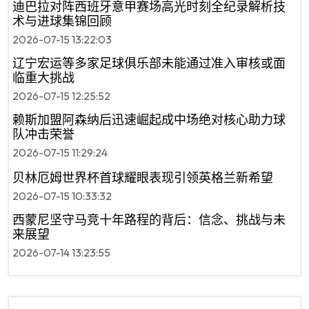
迪巴拉对阵西班牙意甲赛场高光时刻全纪录解析技
术与进球集锦回顾
2026-07-15 13:22:03
辽宁宏运等多家足球俱乐部未能通过准入审核或面
临重大挑战
2026-07-15 12:25:52
赖斯加盟阿森纳后迅速崛起成中场绝对核心助力球
队冲击荣誉
2026-07-15 11:29:24
贝林厄姆世界杯首球耀眼表现引领英格兰新希望
2026-07-15 10:33:32
西蒙尼坚守马竞十年路程的背后：信念、挑战与未
来展望
2026-07-14 13:23:55