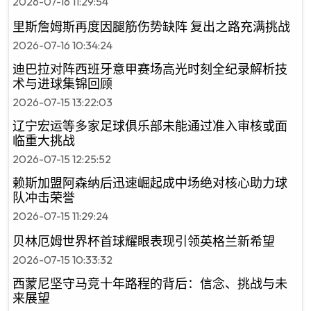
2026-07-16 11:29:54
里斯詹姆斯再度因腿筋伤势缺阵 复出之路充满挑战
2026-07-16 10:34:24
迪巴拉对阵西班牙意甲赛场高光时刻全纪录解析技
术与进球集锦回顾
2026-07-15 13:22:03
辽宁宏运等多家足球俱乐部未能通过准入审核或面
临重大挑战
2026-07-15 12:25:52
赖斯加盟阿森纳后迅速崛起成中场绝对核心助力球
队冲击荣誉
2026-07-15 11:29:24
贝林厄姆世界杯首球耀眼表现引领英格兰新希望
2026-07-15 10:33:32
西蒙尼坚守马竞十年路程的背后：信念、挑战与未
来展望