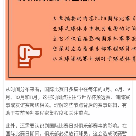
从时间分布来看，国际比赛日多集中在每年的3月、6月、9
月、10月和11月。这些时间点往往与世界杯预选赛、洲际赛
事或友谊赛密切相关。理解这些节点背后的赛事逻辑，有
助于提前预判赛程密集程度和关注重点。
此外，还需要认识到国际比赛日对俱乐部赛事的影响。在
国际比赛日期间，俱乐部必须放行球员，这会造成联赛暂