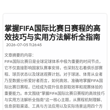
掌握FIFA国际比赛日赛程的高
效技巧与实用方法解析全指南
2026-07-05 11:26:45
文章摘要的内容：
FIFA国际比赛日是全球足球体系中极为重要的时间节点，
它不仅直接影响国家队赛事安排，也深刻左右着俱乐部赛
程、球员状态以及球迷观赛计划。对于球迷、体育从业者
乃至数据分析爱好者而言，如何高效、准确地掌握FIFA国
际比赛日赛程，已经成为提升信息获取效率和观赛体验的
重要能力。本文围绕“掌握FIFA国际比赛日赛程的高效技巧
与实用方法解析全指南”这一核心主题，从赛程机制理解、
信息获取渠道、工具与方法应用以及实际场景运用四个方