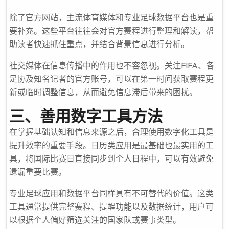
除了官方网站，主流体育媒体和专业足球数据平台也是重
要补充。这些平台往往会对官方赛程进行整理和解读，帮
助读者快速抓住重点，并结合背景信息进行分析。
社交媒体在信息传播中的作用也不容忽视。关注FIFA、各
足协及知名记者的官方账号，可以在第一时间获取赛程更
新或临时调整信息，从而避免信息滞后带来的困扰。
三、善用数字工具方法
在掌握基础认知和信息来源之后，合理使用数字化工具是
提升效率的重要手段。日历类应用是最基础也最实用的工
具，将国际比赛日直接同步到个人日程中，可以有效避免
遗漏重要比赛。
专业足球应用和数据平台同样具有不可替代的价值。这类
工具通常提供完整赛程、提醒功能以及数据统计，用户可
以根据个人偏好筛选关注的国家队或赛事类型。