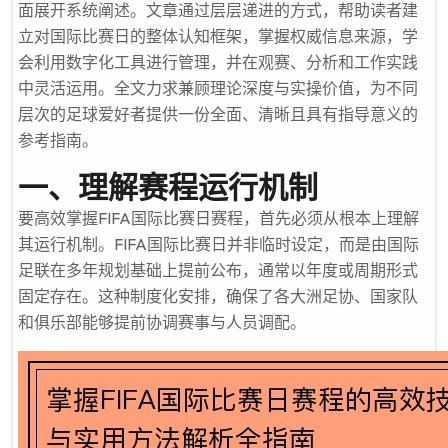
面展开系统阐述。文章通过层层递进的方式，帮助读者建
立对国际比赛日的整体认知框架，掌握权威信息来源，学
会利用数字化工具进行管理，并在观赛、分析和工作实践
中灵活运用。全文力求兼顾理论深度与实操价值，为不同
层次的足球爱好者提供一份全面、清晰且具有指导意义的
参考指南。
一、理解赛程运行机制
要高效掌握FIFA国际比赛日赛程，首先必须从根本上理解
其运行机制。FIFA国际比赛日并非临时设定，而是由国际
足联在多年规划基础上提前公布，通常以年度或周期形式
固定存在。这种制度化安排，确保了各大洲足协、国家队
和俱乐部能够提前协调赛事与人员调配。