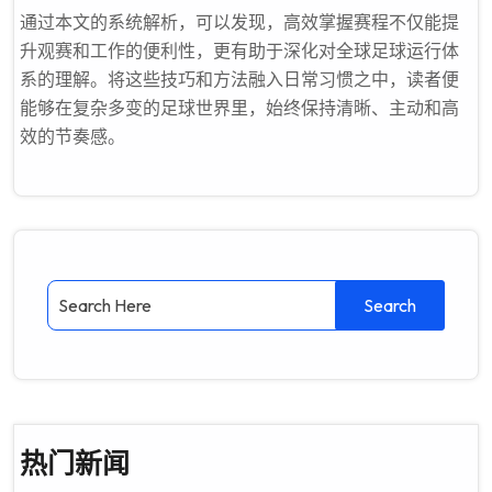
通过本文的系统解析，可以发现，高效掌握赛程不仅能提
升观赛和工作的便利性，更有助于深化对全球足球运行体
系的理解。将这些技巧和方法融入日常习惯之中，读者便
能够在复杂多变的足球世界里，始终保持清晰、主动和高
效的节奏感。
热门新闻