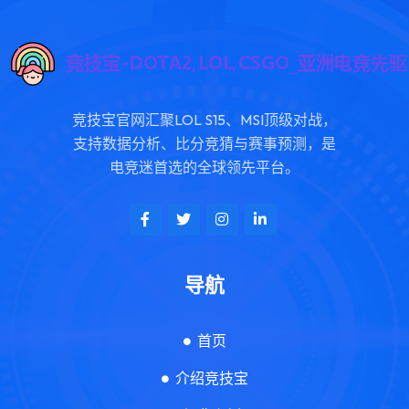
竞技宝官网汇聚LOL S15、MSI顶级对战，
支持数据分析、比分竞猜与赛事预测，是
电竞迷首选的全球领先平台。
导航
首页
介绍竞技宝