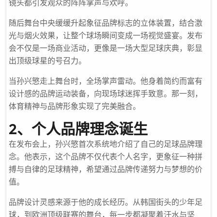
镜头都引发观众的阵阵掌声与欢呼。
随后舞台中央缓缓升起象征品牌标志的立体装置，结合激
光与烟火效果，让整个球场瞬间变成一场视觉盛宴。发布
会不仅是一场商业活动，更像是一场大型足球庆典，彰显
出顶级球星的号召力。
当孙兴慜走上舞台时，全场掌声雷动。他身着简约而富有
设计感的品牌运动装备，向现场球迷挥手致意。那一刻，
体育精神与品牌形象实现了完美融合。
2、个人品牌理念诞生
在发布会上，孙兴慜首次系统地介绍了自己的足球品牌理
念。他表示，这个品牌不仅代表个人名字，更象征一种拼
搏与自律的足球精神，希望通过品牌传递努力与梦想的价
值。
品牌设计灵感来源于他的成长经历。从韩国街头的少年足
球，到欧洲顶级联赛的舞台，每一步都凝聚着汗水与坚