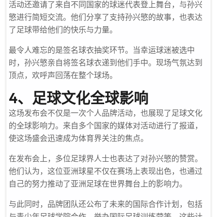
活动还邀请了来自不同国家的球迷代表登上舞台，与孙兴
慜进行简短交流。他们分享了支持孙兴慜的故事，也表达
了足球带给他们的快乐与力量。
最令人难忘的是签名球衣抽奖环节。当幸运球迷被选中
时，孙兴慜亲自将签名球衣递到他们手中。现场气氛达到
顶点，欢呼声回荡在整个球场。
4、足球文化全球影响
这场发布会不仅是一次个人品牌活动，也展现了足球文化
的全球影响力。来自多个国家的媒体对活动进行了报道，
使这场盛会迅速成为体育界关注的焦点。
在发布会上，多位足球界人士也表达了对孙兴慜的赞赏。
他们认为，这位亚洲球星不仅在赛场上表现出色，也通过
自己的努力推动了亚洲足球在世界舞台上的影响力。
与此同时，品牌团队还公布了未来的国际合作计划，包括
与青少年足球学院合作、举办国际足球训练营等。这些计