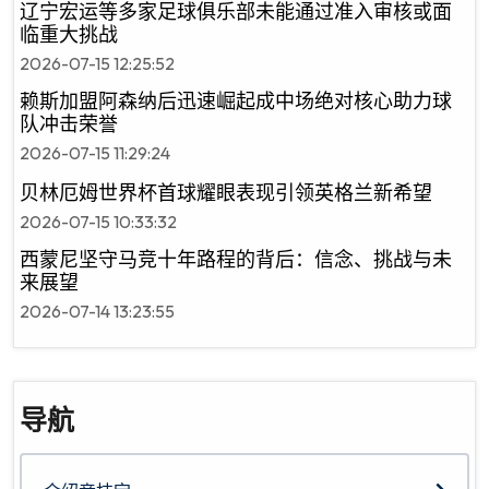
辽宁宏运等多家足球俱乐部未能通过准入审核或面
临重大挑战
2026-07-15 12:25:52
赖斯加盟阿森纳后迅速崛起成中场绝对核心助力球
队冲击荣誉
2026-07-15 11:29:24
贝林厄姆世界杯首球耀眼表现引领英格兰新希望
2026-07-15 10:33:32
西蒙尼坚守马竞十年路程的背后：信念、挑战与未
来展望
2026-07-14 13:23:55
导航