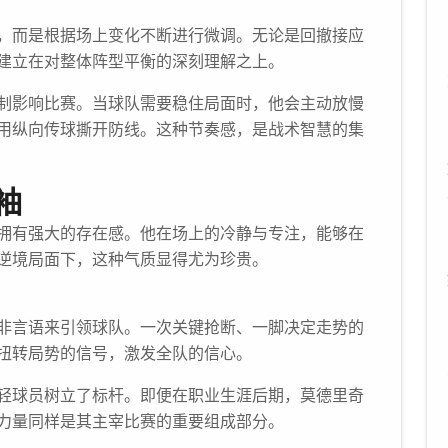
，而是根据场上变化不断进行微调。无论是回撤接应
建立在对整体阵型平衡的深刻理解之上。
制影响比赛。当球队需要稳住局面时，他会主动放慢
用纵向传球撕开防线。这种节奏感，是战术智慧的集
袖
拥有强大的存在感。他在场上的冷静与专注，能够在
逆境局面下，这种气质显得尤为珍贵。
非言语来引领球队。一次关键抢断、一脚决定走势的
扭转局势的信号，激发全队的信心。
轻球员树立了标杆。即便在职业生涯后期，莫德里奇
力量同样是其主宰比赛的重要组成部分。