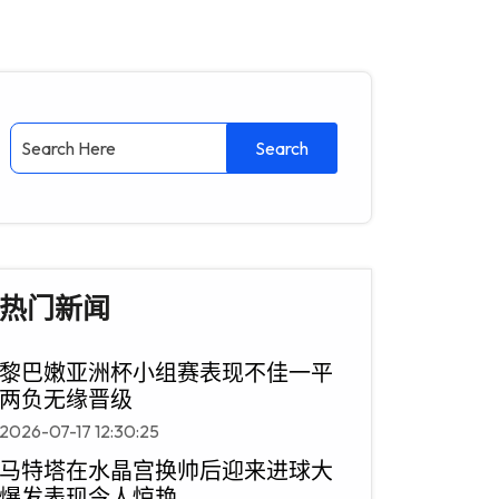
热门新闻
黎巴嫩亚洲杯小组赛表现不佳一平
两负无缘晋级
2026-07-17 12:30:25
马特塔在水晶宫换帅后迎来进球大
爆发表现令人惊艳