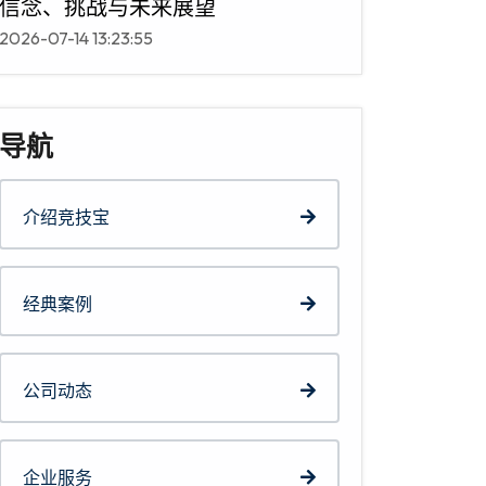
信念、挑战与未来展望
2026-07-14 13:23:55
导航
介绍竞技宝
经典案例
公司动态
企业服务