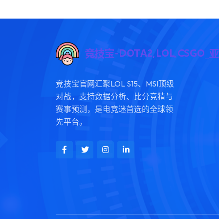
竞技宝官网汇聚LOL S15、MSI顶级
对战，支持数据分析、比分竞猜与
赛事预测，是电竞迷首选的全球领
先平台。