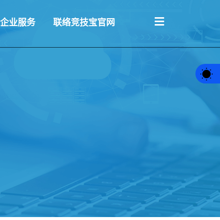
企业服务
联络竞技宝官网