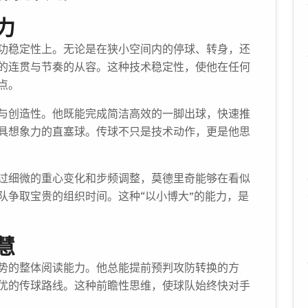
力
功稳定性上。无论是在狭小空间内的停球、转身，还
的连贯与节奏的从容。这种技术稳定性，使他在任何
点。
与创造性。他既能完成简洁高效的一脚出球，快速推
具想象力的直塞球。传球不只是技术动作，更是他思
过细微的重心变化和步频调整，莫德里奇能够在看似
队争取宝贵的组织时间。这种“以小博大”的能力，是
慧
势的整体阅读能力。他总能提前预判攻防转换的方
优的传球路线。这种前瞻性思维，使球队始终快对手