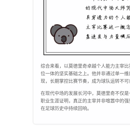
综合来看，以莫德里奇卓越个人能力主宰比
位一体的坚实基础之上。他并非通过单一维
现，长期掌控比赛节奏，成为球队运转不可
在现代中场的发展长河中，莫德里奇不仅是
职业生涯证明，真正的主宰并非喧嚣中的强
在足球历史中持续回响。