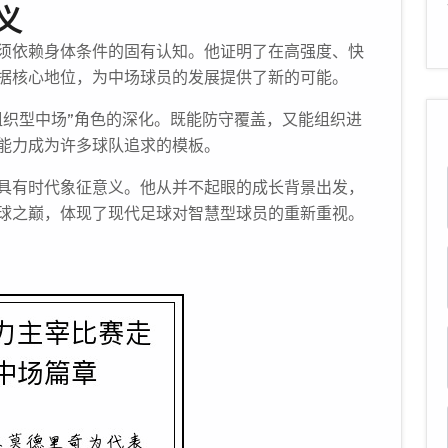
义
须依赖身体条件的固有认知。他证明了在高强度、快
据核心地位，为中场球员的发展提供了新的可能。
组织型中场”角色的深化。既能防守覆盖，又能组织进
能力成为许多球队追求的模板。
具有时代象征意义。他从并不起眼的成长背景出发，
球之巅，体现了现代足球对智慧型球员的重新重视。