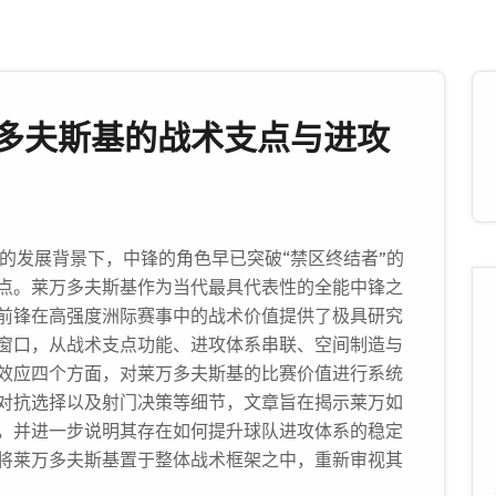
多夫斯基的战术支点与进攻
的发展背景下，中锋的角色早已突破“禁区终结者”的
点。莱万多夫斯基作为当代最具代表性的全能中锋之
前锋在高强度洲际赛事中的战术价值提供了极具研究
窗口，从战术支点功能、进攻体系串联、空间制造与
效应四个方面，对莱万多夫斯基的比赛价值进行系统
对抗选择以及射门决策等细节，文章旨在揭示莱万如
，并进一步说明其存在如何提升球队进攻体系的稳定
将莱万多夫斯基置于整体战术框架之中，重新审视其