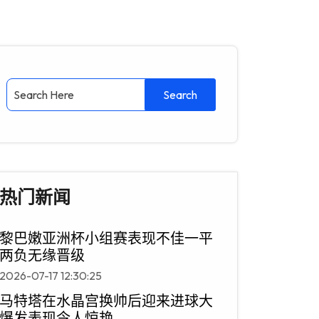
热门新闻
黎巴嫩亚洲杯小组赛表现不佳一平
两负无缘晋级
2026-07-17 12:30:25
马特塔在水晶宫换帅后迎来进球大
爆发表现令人惊艳