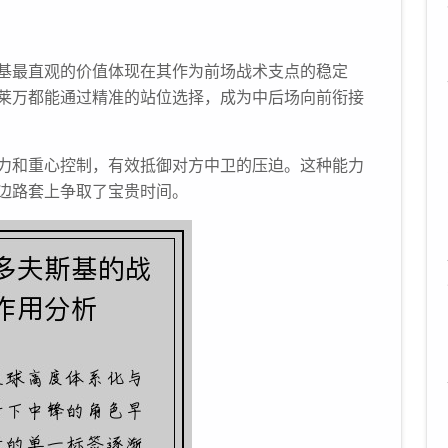
基最直观的价值体现在其作为前场战术支点的稳定
莱万都能通过精准的站位选择，成为中后场向前衔接
力和重心控制，有效抵御对方中卫的压迫。这种能力
边路套上争取了宝贵时间。