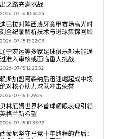
出之路充满挑战
2026-07-16 10:34:24
迪巴拉对阵西班牙意甲赛场高光时
刻全纪录解析技术与进球集锦回顾
2026-07-15 13:22:03
辽宁宏运等多家足球俱乐部未能通
过准入审核或面临重大挑战
2026-07-15 12:25:52
赖斯加盟阿森纳后迅速崛起成中场
绝对核心助力球队冲击荣誉
2026-07-15 11:29:24
贝林厄姆世界杯首球耀眼表现引领
英格兰新希望
2026-07-15 10:33:32
西蒙尼坚守马竞十年路程的背后：