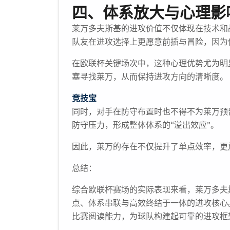
四、体系放大与心理影
莱万多夫斯基的进攻价值不仅体现在技术和
队友在进攻选择上更愿意前插与冒险，因为
在欧联杯关键场次中，这种心理优势尤为明
塞寻找莱万，从而保持进攻方向的清晰度。
竞技宝
同时，对手在防守布置时也不得不为莱万预
防守压力，形成整体体系的“溢出效应”。
因此，莱万的存在不仅提升了单点效率，更
总结：
综合欧联杯赛场的实际表现来看，莱万多夫
点、体系串联与高效终结于一体的进攻核心
比赛阅读能力，为球队构建起可靠的进攻框