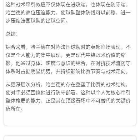
这种战术牵引效应不仅体现在进攻端，也体现在防守端。
哈兰德的高位压迫能力，使球队整体防线可以前移，进一
步压缩法国球队的出球空间。
总结：
综合来看，哈兰德在对阵法国球队时的英超临场表现，不
仅是个人能力的集中展现，更是现代中锋战术价值的缩
影。他通过身体、速度与意识的结合，在对抗技术流防守
体系时占据明显优势，并持续影响比赛节奏与战术走向。
从更深层次分析，哈兰德的存在重塑了比赛的战术结构，
使对手必须围绕他进行防守部署。这种以个人为核心牵引
整体格局的能力，正是其在顶级赛场中不可替代的关键价
值所在。