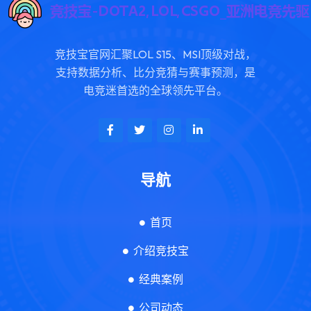
竞技宝官网汇聚LOL S15、MSI顶级对战，
支持数据分析、比分竞猜与赛事预测，是
电竞迷首选的全球领先平台。
导航
首页
介绍竞技宝
经典案例
公司动态