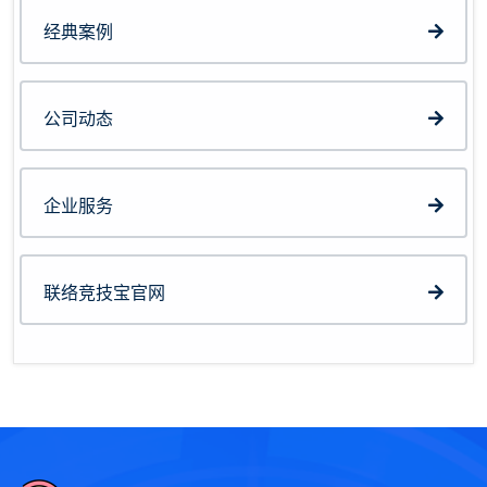
经典案例
公司动态
企业服务
联络竞技宝官网