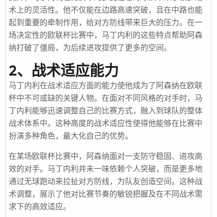
术上的灵活性。他不仅能在边路高速突破，且在中路也能
起到重要的牵制作用，给对方防线带来巨大的压力。在一
场决定性的欧联杯比赛中，马丁内利的这些特点帮助阿森
纳打破了僵局，为后续进攻提供了更多的空间。
2、战术适应能力
马丁内利在战术适应方面的能力使他成为了阿森纳在欧联
杯中不可或缺的关键人物。在面对不同风格的对手时，马
丁内利能够迅速调整自己的比赛方式，融入到球队的整体
战术体系中。这种高度的战术适应性使得他能够在比赛中
扮演多种角色，最大化自己的优势。
在某场欧联杯比赛中，阿森纳面对一支防守稳固、进攻高
效的对手。马丁内利并未一味依赖个人突破，而是更多地
通过无球跑动来拉扯对方防线，为队友创造空间。这种战
术调整，展示了他对比赛节奏的敏锐把握及在不同战术需
求下的高效适应。