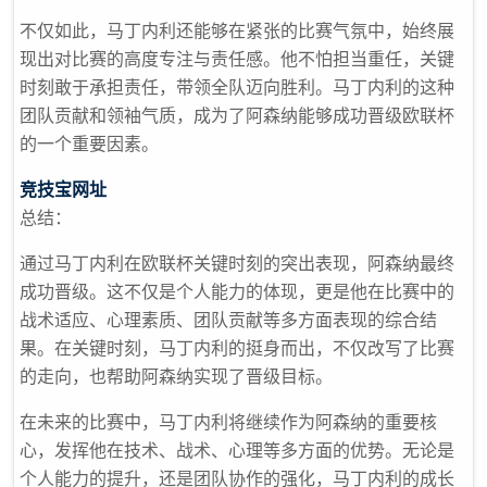
不仅如此，马丁内利还能够在紧张的比赛气氛中，始终展
现出对比赛的高度专注与责任感。他不怕担当重任，关键
时刻敢于承担责任，带领全队迈向胜利。马丁内利的这种
团队贡献和领袖气质，成为了阿森纳能够成功晋级欧联杯
的一个重要因素。
竞技宝网址
总结：
通过马丁内利在欧联杯关键时刻的突出表现，阿森纳最终
成功晋级。这不仅是个人能力的体现，更是他在比赛中的
战术适应、心理素质、团队贡献等多方面表现的综合结
果。在关键时刻，马丁内利的挺身而出，不仅改写了比赛
的走向，也帮助阿森纳实现了晋级目标。
在未来的比赛中，马丁内利将继续作为阿森纳的重要核
心，发挥他在技术、战术、心理等多方面的优势。无论是
个人能力的提升，还是团队协作的强化，马丁内利的成长