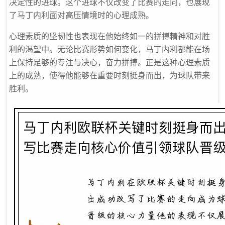
决定性的进球。这个进球不仅改变了比赛的走向，也展现
了马丁内利面对高压情境时的心理成熟。
心理素质的坚韧性也表现在他始终如一的拼搏精神和对胜
利的渴望中。无论比赛形势如何变化，马丁内利都能在场
上保持足够的专注与决心，奋力拼搏。正是这种心理素质
上的成熟，使得他能够在重要时刻挺身而出，为球队带来
胜利。