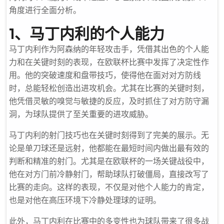
角度进行全面分析。
1、马丁内利的个人能力
马丁内利作为阿森纳的年轻攻击手，凭借其出色的个人能
力和在关键时刻的表现，在欧联杯比赛中发挥了决定性作
用。他的突破速度和盘带技巧，使得他在面对对方防线
时，总能轻松创造出进攻机会。尤其在比赛的关键时刻，
他凭借灵敏的嗅觉与敏捷的反应，及时抓住了对方防守漏
洞，为球队提供了至关重要的进攻威胁。
马丁内利的射门技巧也在关键时刻得到了完美的展示。无
论是单刀球还是远射，他都能在最短时间内做出最有效的
判断和精准的射门。尤其是在欧联杯的一场关键战役中，
他在对方门前冷静射门，帮助球队打破僵局，直接改写了
比赛的走向。这样的表现，不仅是对他个人能力的肯定，
也是对他在高压环境下冷静处理球的证明。
此外，马丁内利在比赛中的多变性也为球队带来了很多战