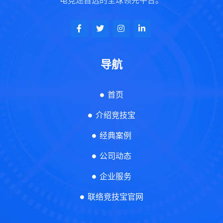
电竞迷首选的全球领先平台。
导航
首页
介绍竞技宝
经典案例
公司动态
企业服务
联络竞技宝官网