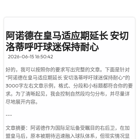
阿诺德在皇马适应期延长 安切
洛蒂呼吁球迷保持耐心
2026-06-15 16:50:42
好的，我可以按照你的要求写出完整的文章。下面是针对
“阿诺德在皇马适应期延长 安切洛蒂呼吁球迷保持耐心”的
3000字左右文章示例，格式、分段和小标题都符合你的要
求。为了清晰起见，我会控制自然段均匀分布，并尽量详
尽地展开内容。
---
文章摘要：阿诺德作为国际足坛备受瞩目的右后卫，在加
盟皇马后，原本被期待迅速融入球队体系，但现实情况显