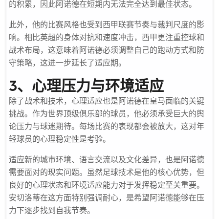
的积累，因此阿诺德在短期内无法完全达到最佳状态。
此外，他的比赛风格也受到西甲联赛节奏与裁判尺度的影
响。相比英超的身体对抗和速度冲击，西甲更注重控球和
战术布局，这意味着阿诺德必须调整自己的跑动方式和防
守策略，这进一步延长了适应期。
3、心理压力与环境适应
除了战术和技术，心理适应也是阿诺德在皇马面临的关键
挑战。作为世界顶级俱乐部的球员，他必须承受巨大的舆
论压力与球迷期待。每场比赛的表现都会被放大，这对年
轻球员的心理稳定性是考验。
适应新的城市环境、语言交流以及文化差异，也是阿诺德
需要面对的现实问题。虽然足球技术是他的核心优势，但
良好的心理状态和环境适应能力对于发挥稳定至关重要。
安切洛蒂在这方面特别强调耐心，是希望阿诺德能够在压
力下逐步找到自我节奏。