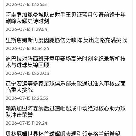
2026-07-16 12:26:51
阿圭罗加冕曼城队史射手王见证蓝月传奇前锋十年
巅峰荣耀史诗时刻
2026-07-16 11:29:54
里斯詹姆斯再度因腿筋伤势缺阵 复出之路充满挑战
2026-07-16 10:34:24
迪巴拉对阵西班牙意甲赛场高光时刻全纪录解析技
术与进球集锦回顾
2026-07-15 13:22:03
辽宁宏运等多家足球俱乐部未能通过准入审核或面
临重大挑战
2026-07-15 12:25:52
赖斯加盟阿森纳后迅速崛起成中场绝对核心助力球
队冲击荣誉
2026-07-15 11:29:24
贝林厄姆世界杯首球耀眼表现引领英格兰新希望