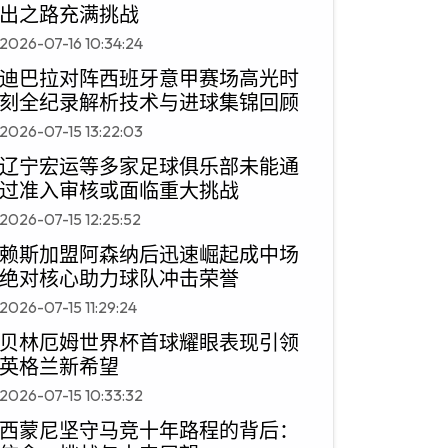
出之路充满挑战
2026-07-16 10:34:24
迪巴拉对阵西班牙意甲赛场高光时
刻全纪录解析技术与进球集锦回顾
2026-07-15 13:22:03
辽宁宏运等多家足球俱乐部未能通
过准入审核或面临重大挑战
2026-07-15 12:25:52
赖斯加盟阿森纳后迅速崛起成中场
绝对核心助力球队冲击荣誉
2026-07-15 11:29:24
贝林厄姆世界杯首球耀眼表现引领
英格兰新希望
2026-07-15 10:33:32
西蒙尼坚守马竞十年路程的背后：