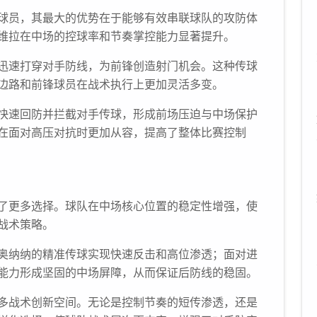
球员，其最大的优势在于能够有效串联球队的攻防体
维拉在中场的控球率和节奏掌控能力显著提升。
迅速打穿对手防线，为前锋创造射门机会。这种传球
边路和前锋球员在战术执行上更加灵活多变。
快速回防并拦截对手传球，形成前场压迫与中场保护
在面对高压对抗时更加从容，提高了整体比赛控制
了更多选择。球队在中场核心位置的稳定性增强，使
战术策略。
奥纳纳的精准传球实现快速反击和高位渗透；面对进
能力形成坚固的中场屏障，从而保证后防线的稳固。
多战术创新空间。无论是控制节奏的短传渗透，还是