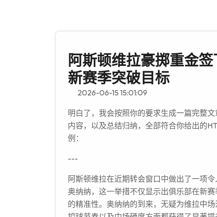
阿斯顿维拉豪掷重金签
新赛季突破目标
2026-06-15 15:01:09
明白了，我会按照你的要求生成一篇完整文
内容，以及总结归纳，全部符合你给出的HT
例：
---
阿斯顿维拉在近期转会窗口中做出了一项令
奥纳纳，这一举措不仅显示出俱乐部在新赛
的精准性。奥纳纳的到来，无疑为维拉中场
控球节奏以及中场硬度方面都获得了显著提