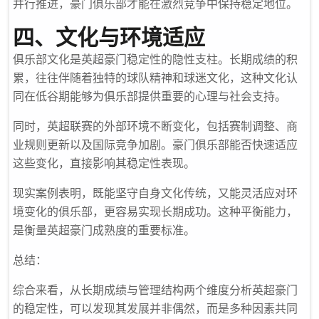
并行推进，豪门俱乐部才能在激烈竞争中保持稳定地位。
四、文化与环境适应
俱乐部文化是英超豪门稳定性的隐性支柱。长期成绩的积
累，往往伴随着独特的球队精神和球迷文化，这种文化认
同在低谷期能够为俱乐部提供重要的心理与社会支持。
同时，英超联赛的外部环境不断变化，包括赛制调整、商
业规则更新以及国际竞争加剧。豪门俱乐部能否快速适应
这些变化，直接影响其稳定性表现。
现实案例表明，既能坚守自身文化传统，又能灵活应对环
境变化的俱乐部，更容易实现长期成功。这种平衡能力，
是衡量英超豪门成熟度的重要标准。
总结：
综合来看，从长期成绩与管理结构两个维度分析英超豪门
的稳定性，可以发现其发展并非偶然，而是多种因素共同