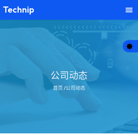
公司动态
首页
/公司动态