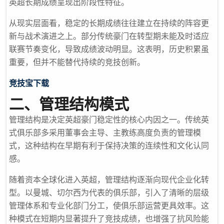
英超长期成绩呈现出阶段性特征。
从现实层面看，稳定的长期成绩往往建立在持续的阵容更
新与战术演进之上。部分传统豪门在转型期未能及时适应
联赛节奏变化，导致成绩波动明显。这表明，历史积累虽
重要，但并不能替代持续的竞技创新。
竞技宝下载
二、管理结构模式
管理结构是决定英超豪门稳定性的核心内因之一。传统英
式俱乐部多采用董事会主导、主教练高度负责的管理模
式，这种结构在早期有利于保持决策的连续性和文化认同
感。
随着资本全球化进入英超，管理结构逐渐向现代企业化转
型。以曼城、切尔西为代表的俱乐部，引入了清晰的层级
管理体系和专业化部门分工，使俱乐部运营更具效率。这
种模式在短期内显著提升了竞技成绩，也增强了抗风险能