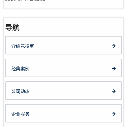
导航
介绍竞技宝
经典案例
公司动态
企业服务