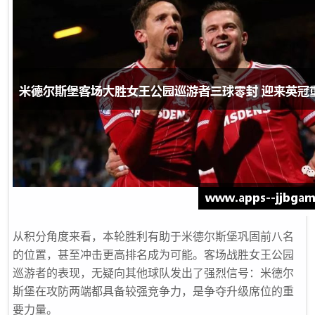
从积分角度来看，本轮胜利有助于米德尔斯堡巩固前八名
的位置，甚至冲击更高排名成为可能。客场战胜女王公园
巡游者的表现，无疑向其他球队发出了强烈信号：米德尔
斯堡在攻防两端都具备较强竞争力，是争夺升级席位的重
要力量。