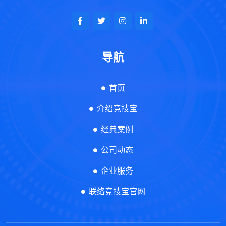
导航
首页
介绍竞技宝
经典案例
公司动态
企业服务
联络竞技宝官网