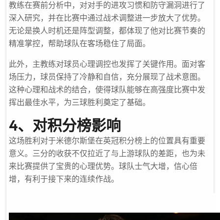
教练在赛前分析中，对对手的进攻习惯和防守漏洞进行了
深入研究，并在比赛中通过战术调整进一步放大了优势。
无论是换人时机还是阵型调整，都体现了他对比赛节奏的
精准掌控，帮助球队在客场稳住了局面。
此外，主教练对球员心理调控也发挥了关键作用。面对客
场压力，球员保持了冷静和自信，充分展现了战术意图。
这种心理和战术的结合，使得球队能够在高强度比赛中发
挥出最佳水平，为三球胜利奠定了基础。
4、对积分榜影响
这场胜利对于米德尔斯堡在英冠积分榜上的位置具有重要
意义。三分的收获不仅拉近了与上游球队的差距，也为未
来比赛提供了宝贵的心理优势。球队士气大增，信心倍
增，有利于接下来的连续作战。