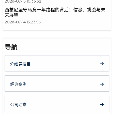
2026-07-15 10:33:32
西蒙尼坚守马竞十年路程的背后：信念、挑战与未
来展望
2026-07-14 13:23:55
导航
介绍竞技宝
经典案例
公司动态