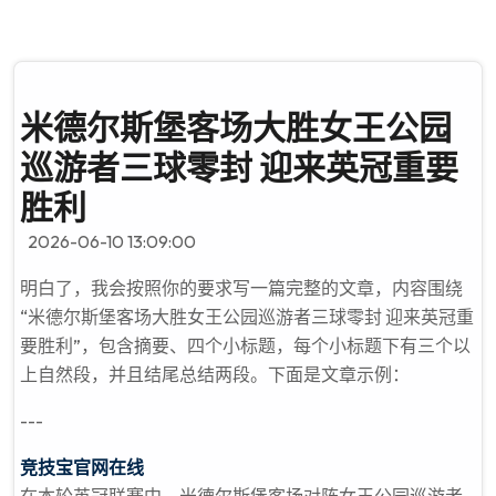
米德尔斯堡客场大胜女王公园
巡游者三球零封 迎来英冠重要
胜利
2026-06-10 13:09:00
明白了，我会按照你的要求写一篇完整的文章，内容围绕
“米德尔斯堡客场大胜女王公园巡游者三球零封 迎来英冠重
要胜利”，包含摘要、四个小标题，每个小标题下有三个以
上自然段，并且结尾总结两段。下面是文章示例：
---
竞技宝官网在线