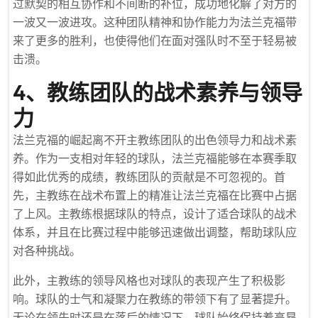
过默契的相互协作和不间断的补位，成功地化解了对方的
一波又一波进攻。这种团队精神和协作能力为法兰克福带
来了更多的胜利，也使得他们在面对强队时不至于轻易被
击溃。
4、教练团队的战术素养与领导
力
法兰克福的崛起离不开主教练团队的出色领导力和战术素
养。作为一支相对年轻的球队，法兰克福能够在本赛季取
得如此优秀的成绩，教练团队的贡献是不可忽视的。首
先，主教练在战术布置上的精准让法兰克福在比赛中占据
了上风。主教练根据球队的特点，设计了适合球队的战术
体系，并且在比赛过程中能够迅速做出调整，帮助球队应
对各种挑战。
此外，主教练的领导风格也对球队的表现产生了积极影
响。球队的士气和凝聚力在教练的带领下有了显著提升。
无论在领先时还是在落后的情况下，球队始终保持着高昂