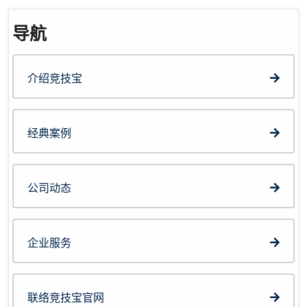
导航
介绍竞技宝
经典案例
公司动态
企业服务
联络竞技宝官网