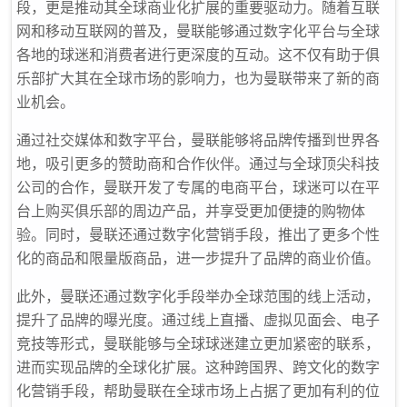
段，更是推动其全球商业化扩展的重要驱动力。随着互联
网和移动互联网的普及，曼联能够通过数字化平台与全球
各地的球迷和消费者进行更深度的互动。这不仅有助于俱
乐部扩大其在全球市场的影响力，也为曼联带来了新的商
业机会。
通过社交媒体和数字平台，曼联能够将品牌传播到世界各
地，吸引更多的赞助商和合作伙伴。通过与全球顶尖科技
公司的合作，曼联开发了专属的电商平台，球迷可以在平
台上购买俱乐部的周边产品，并享受更加便捷的购物体
验。同时，曼联还通过数字化营销手段，推出了更多个性
化的商品和限量版商品，进一步提升了品牌的商业价值。
此外，曼联还通过数字化手段举办全球范围的线上活动，
提升了品牌的曝光度。通过线上直播、虚拟见面会、电子
竞技等形式，曼联能够与全球球迷建立更加紧密的联系，
进而实现品牌的全球化扩展。这种跨国界、跨文化的数字
化营销手段，帮助曼联在全球市场上占据了更加有利的位