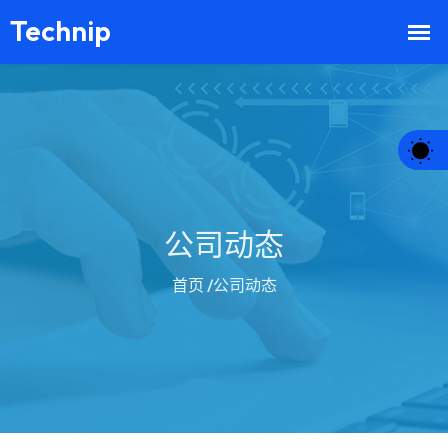
公司动态
首页
/公司动态