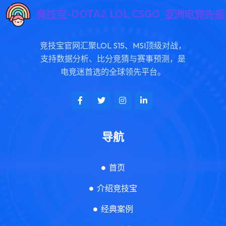
竞技宝官网汇聚LOL S15、MSI顶级对战，
支持数据分析、比分竞猜与赛事预测，是
电竞迷首选的全球领先平台。
导航
首页
介绍竞技宝
经典案例