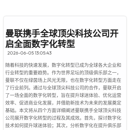
曼联携手全球顶尖科技公司开
启全面数字化转型
2026-06-05 13:05:43
随着科技的快速发展，数字化转型已成为全球各大企业和
行业转型的重要趋势。作为世界足坛的顶级俱乐部之一，
曼联不仅在绿茵场上风光无限，也在数字化转型方面走在
了行业前列。通过与全球顶尖科技公司的合作，曼联开启
了一场全面的数字化转型，旨在提升球迷体验、优化运营
效率、促进商业化发展，并借助新技术为未来的发展奠定
基础。本文将从四个方面详细阐述曼联携手全球顶尖科技
公司展开数字化转型的过程及其成效。首先，探讨数字化
技术如何提升球迷体验；其次，分析数字化在提升俱乐部