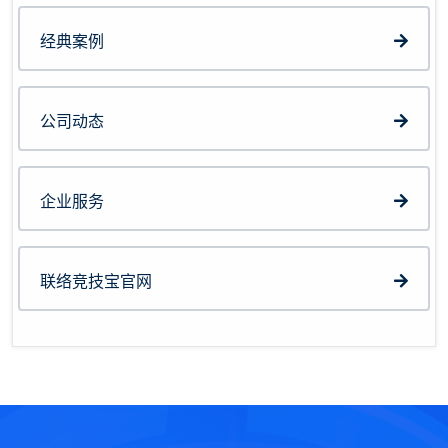
经典案例
公司动态
企业服务
联络竞技宝官网