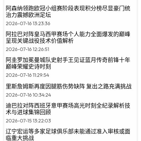
阿森纳领跑欧冠小组赛阶段表现积分榜尽显豪门统
治力震撼欧洲足坛
2026-07-16 13:23:36
阿拉巴对阵皇马西甲赛场个人能力全面爆发的巅峰
呈现关键战役技术价值解析
2026-07-16 12:26:51
阿圭罗加冕曼城队史射手王见证蓝月传奇前锋十年
巅峰荣耀史诗时刻
2026-07-16 11:29:54
里斯詹姆斯再度因腿筋伤势缺阵 复出之路充满挑战
2026-07-16 10:34:24
迪巴拉对阵西班牙意甲赛场高光时刻全纪录解析技
术与进球集锦回顾
2026-07-15 13:22:03
辽宁宏运等多家足球俱乐部未能通过准入审核或面
临重大挑战