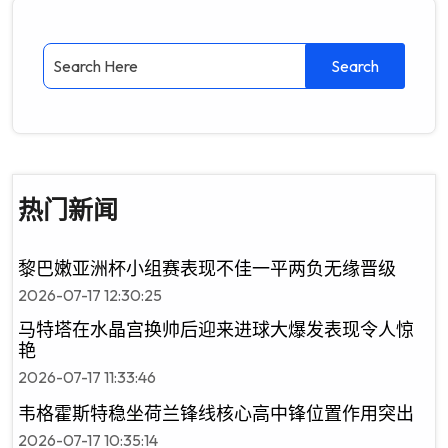
热门新闻
黎巴嫩亚洲杯小组赛表现不佳一平两负无缘晋级
2026-07-17 12:30:25
马特塔在水晶宫换帅后迎来进球大爆发表现令人惊
艳
2026-07-17 11:33:46
韦格霍斯特稳坐荷兰锋线核心高中锋位置作用突出
2026-07-17 10:35:14