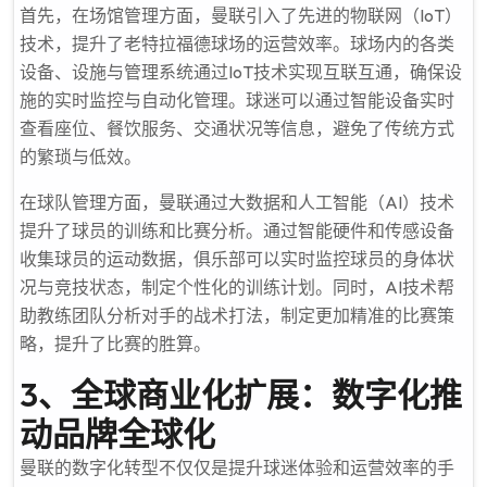
首先，在场馆管理方面，曼联引入了先进的物联网（IoT）
技术，提升了老特拉福德球场的运营效率。球场内的各类
设备、设施与管理系统通过IoT技术实现互联互通，确保设
施的实时监控与自动化管理。球迷可以通过智能设备实时
查看座位、餐饮服务、交通状况等信息，避免了传统方式
的繁琐与低效。
在球队管理方面，曼联通过大数据和人工智能（AI）技术
提升了球员的训练和比赛分析。通过智能硬件和传感设备
收集球员的运动数据，俱乐部可以实时监控球员的身体状
况与竞技状态，制定个性化的训练计划。同时，AI技术帮
助教练团队分析对手的战术打法，制定更加精准的比赛策
略，提升了比赛的胜算。
3、全球商业化扩展：数字化推
动品牌全球化
曼联的数字化转型不仅仅是提升球迷体验和运营效率的手