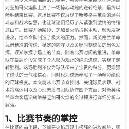
在一场令人热血沸腾的比赛中，新英格兰革命队在客场面
对芝加哥火焰队上演了一场惊心动魄的逆转绝杀，最终以
险胜结束比赛。这场比赛不仅展现了新英格兰革命的顽强
斗志和战术智慧，也让球迷们经历了从紧张到激情的情绪
过山车。比赛开始阶段，芝加哥火焰占据主动，频频发起
进攻，给革命队制造了极大的压力。然而，新英格兰革命
凭借精准的传球、稳定的防守以及关键时刻球员的出色发
挥，逐渐掌握了场上的节奏。随着比赛时间的推进，革命
队在最后阶段完成了令人叹为观止的绝杀进球，实现了逆
转胜利。这场胜利不仅为球队带来了宝贵的积分，更增强
了球队的士气和信心，同时也为球迷奉献了一场精彩绝伦
的足球盛宴。本文将从比赛节奏控制、关键球员表现、战
术策略运用以及心理素质与团队协作四个方面，对新英格
兰革命客场逆转绝杀芝加哥火焰的全过程进行详细分析与
解读。
1、比赛节奏的掌控
在比赛的前半段，芝加哥火焰展现出极强的进攻威胁，频