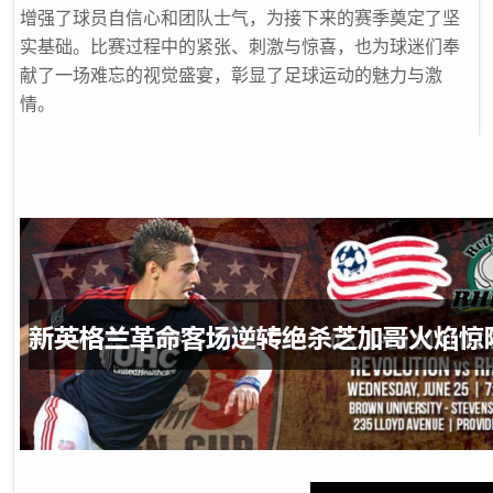
增强了球员自信心和团队士气，为接下来的赛季奠定了坚
实基础。比赛过程中的紧张、刺激与惊喜，也为球迷们奉
献了一场难忘的视觉盛宴，彰显了足球运动的魅力与激
情。