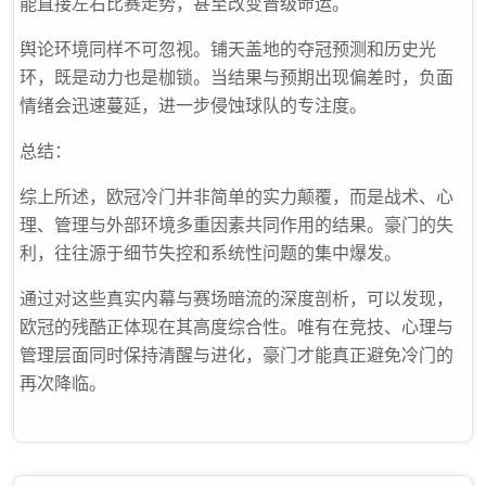
能直接左右比赛走势，甚至改变晋级命运。
舆论环境同样不可忽视。铺天盖地的夺冠预测和历史光
环，既是动力也是枷锁。当结果与预期出现偏差时，负面
情绪会迅速蔓延，进一步侵蚀球队的专注度。
总结：
综上所述，欧冠冷门并非简单的实力颠覆，而是战术、心
理、管理与外部环境多重因素共同作用的结果。豪门的失
利，往往源于细节失控和系统性问题的集中爆发。
通过对这些真实内幕与赛场暗流的深度剖析，可以发现，
欧冠的残酷正体现在其高度综合性。唯有在竞技、心理与
管理层面同时保持清醒与进化，豪门才能真正避免冷门的
再次降临。