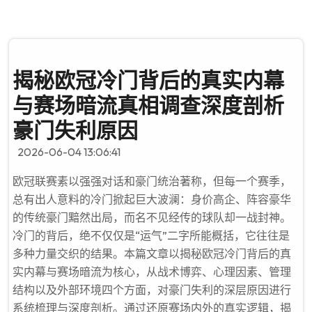
揭秘欧冠冷门背后的真实内幕
与赛场暗流真相调查深度剖析
豪门失利原因
2026-06-04 13:06:41
欧冠联赛素以强强对话和豪门统治著称，但每一个赛季，
总有出人意料的冷门掀起巨大波澜：身价高企、阵容豪华
的传统豪门黯然出局，而名不见经传的球队却一战封神。
冷门的背后，绝不仅仅是“运气”二字所能概括，它往往是
多种力量交织的结果。本篇文章以揭秘欧冠冷门背后的真
实内幕与赛场暗流为核心，从战术博弈、心理因素、管理
结构以及外部环境四个方面，对豪门失利的深层原因进行
系统梳理与深度剖析。通过还原赛场内外的真实逻辑，揭