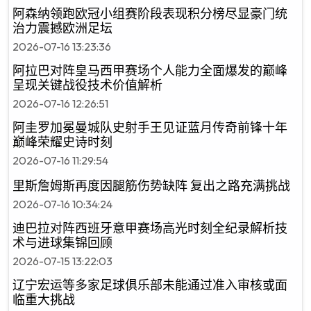
阿森纳领跑欧冠小组赛阶段表现积分榜尽显豪门统
治力震撼欧洲足坛
2026-07-16 13:23:36
阿拉巴对阵皇马西甲赛场个人能力全面爆发的巅峰
呈现关键战役技术价值解析
2026-07-16 12:26:51
阿圭罗加冕曼城队史射手王见证蓝月传奇前锋十年
巅峰荣耀史诗时刻
2026-07-16 11:29:54
里斯詹姆斯再度因腿筋伤势缺阵 复出之路充满挑战
2026-07-16 10:34:24
迪巴拉对阵西班牙意甲赛场高光时刻全纪录解析技
术与进球集锦回顾
2026-07-15 13:22:03
辽宁宏运等多家足球俱乐部未能通过准入审核或面
临重大挑战