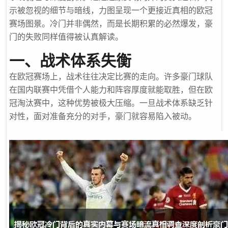
示被忽视的细节与暗线，力图呈现一个更接近真相的欧冠
赛场图景。冷门并非偶然，而是长期积累的必然爆发，豪
门的失败同样值得被认真解读。
一、战术体系失衡
在欧冠赛场上，战术往往决定比赛的走向。许多豪门球队
在国内联赛中凭借个人能力和阵容厚度就能取胜，但在欧
冠淘汰赛中，这种优势被极大压缩。一旦战术体系缺乏针
对性，面对准备充分的对手，豪门就容易陷入被动。